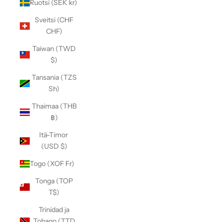
Ruotsi (SEK kr)
Sveitsi (CHF
CHF)
Taiwan (TWD
$)
Tansania (TZS
Sh)
Thaimaa (THB
฿)
Itä-Timor
(USD $)
Togo (XOF Fr)
Tonga (TOP
T$)
Trinidad ja
Tobago (TTD