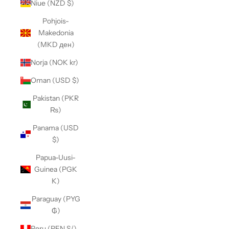
Niue (NZD $)
Pohjois-
Makedonia
(MKD ден)
Norja (NOK kr)
Oman (USD $)
Pakistan (PKR
₨)
Panama (USD
$)
Papua-Uusi-
Guinea (PGK
K)
Paraguay (PYG
₲)
Peru (PEN S/)