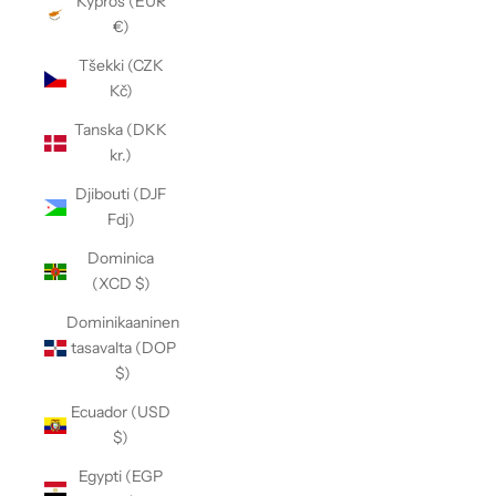
Kypros (EUR
€)
Tšekki (CZK
Kč)
Tanska (DKK
kr.)
Djibouti (DJF
Fdj)
Dominica
(XCD $)
Dominikaaninen
tasavalta (DOP
$)
Ecuador (USD
$)
Egypti (EGP