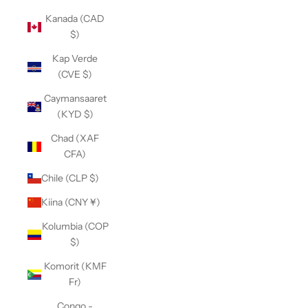
Kanada (CAD
$)
Kap Verde
(CVE $)
Caymansaaret
(KYD $)
Chad (XAF
CFA)
Chile (CLP $)
Kiina (CNY ¥)
Kolumbia (COP
$)
Komorit (KMF
Fr)
Congo -