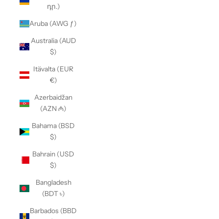
դր.)
Aruba (AWG ƒ)
Australia (AUD
$)
Itävalta (EUR
€)
Azerbaidžan
(AZN ₼)
Bahama (BSD
$)
Bahrain (USD
$)
Bangladesh
(BDT ৳)
Barbados (BBD