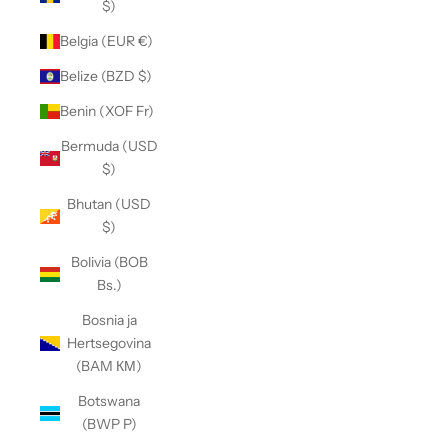
$)
Belgia (EUR €)
Belize (BZD $)
Benin (XOF Fr)
Bermuda (USD
$)
Bhutan (USD
$)
Bolivia (BOB
Bs.)
Bosnia ja
Hertsegovina
(BAM КМ)
Botswana
(BWP P)