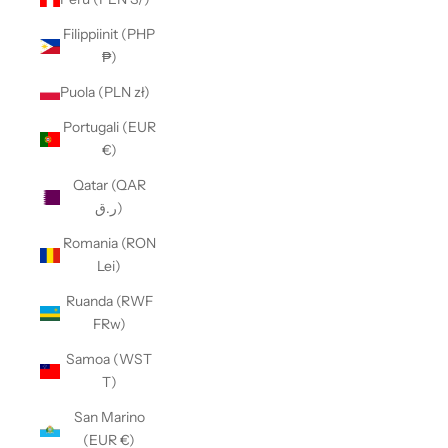
Filippiinit (PHP
₱)
Puola (PLN zł)
Portugali (EUR
€)
Qatar (QAR
ر.ق)
Romania (RON
Lei)
Ruanda (RWF
FRw)
Samoa (WST
T)
San Marino
(EUR €)