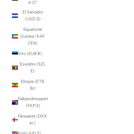
ج.م)
El Salvador
(USD $)
Equatorial
Guinea (XAF
CFA)
Viro (EUR €)
Eswatini (SZL
E)
Etiopia (ETB
Br)
Falklandinsaaret
(FKP £)
Färsaaret (DKK
kr.)
Fidži (FJD $)