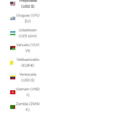
Yhdysvallat
(USD $)
Uruguay (UYU
$U)
Uzbekistan
(UZS so'm)
Vanuatu (VUV
Vt)
Vatikaanivaltio
(EUR €)
Venezuela
(USD $)
Vietnam (VND
₫)
Zambia (ZMW
K)