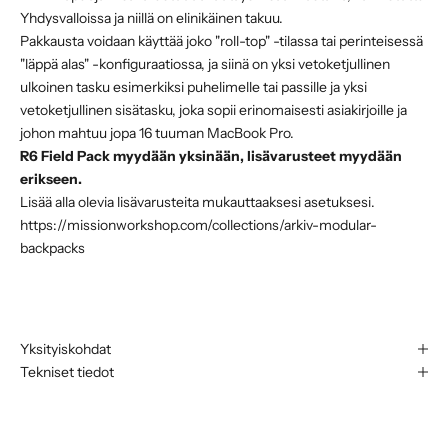
Yhdysvalloissa ja niillä on elinikäinen takuu.
Pakkausta voidaan käyttää joko "roll-top" -tilassa tai perinteisessä
"läppä alas" -konfiguraatiossa, ja siinä on yksi vetoketjullinen
ulkoinen tasku esimerkiksi puhelimelle tai passille ja yksi
vetoketjullinen sisätasku, joka sopii erinomaisesti asiakirjoille ja
johon mahtuu jopa 16 tuuman MacBook Pro.
R6 Field Pack myydään yksinään, lisävarusteet myydään
erikseen.
Lisää alla olevia lisävarusteita mukauttaaksesi asetuksesi.
https://missionworkshop.com/collections/arkiv-modular-
backpacks
Yksityiskohdat
Tekniset tiedot