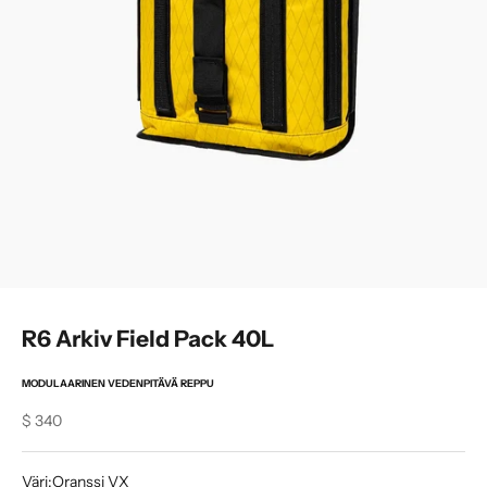
R6 Arkiv Field Pack 40L
MODULAARINEN VEDENPITÄVÄ REPPU
Sale price
$ 340
Väri:
Oranssi VX