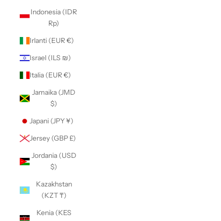
Indonesia (IDR
Rp)
Irlanti (EUR €)
Israel (ILS ₪)
Italia (EUR €)
Jamaika (JMD
$)
Japani (JPY ¥)
Jersey (GBP £)
Jordania (USD
$)
Kazakhstan
(KZT ₸)
Kenia (KES