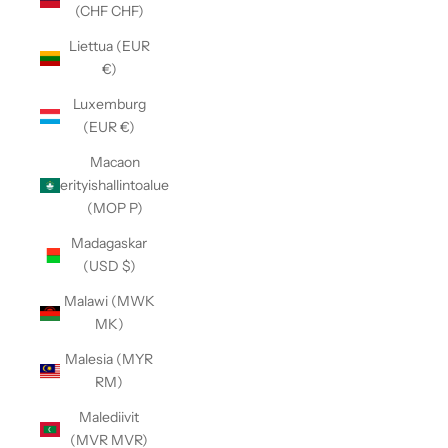
(CHF CHF)
Liettua (EUR
€)
Luxemburg
(EUR €)
Macaon
erityishallintoalue
(MOP P)
Madagaskar
(USD $)
Malawi (MWK
MK)
Malesia (MYR
RM)
Malediivit
(MVR MVR)