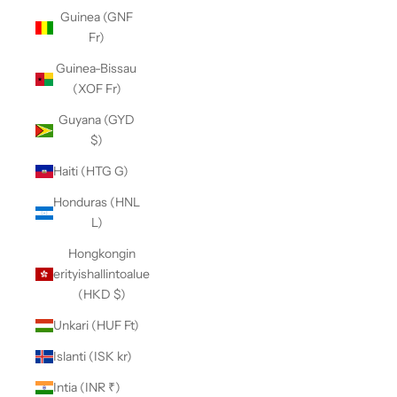
Guinea (GNF
Fr)
Guinea-Bissau
(XOF Fr)
Guyana (GYD
$)
Haiti (HTG G)
Honduras (HNL
L)
Hongkongin
erityishallintoalue
(HKD $)
Unkari (HUF Ft)
Islanti (ISK kr)
Intia (INR ₹)