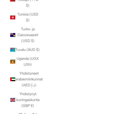
$)
Tunisia (USD
$)
Turks- ja
Caicossaaret
(USD $)
Tuvalu (AUD $)
Uganda (UGX
USh)
Yhdistyneet
arabiemiirikunnat
(AED د.إ)
Yhdistynyt
kuningaskunta
(GBP £)