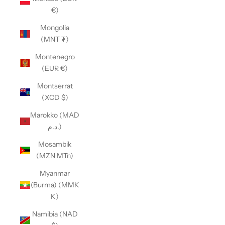
€)
Mongolia
(MNT ₮)
Montenegro
(EUR €)
Montserrat
(XCD $)
Marokko (MAD
د.م.)
Mosambik
(MZN MTn)
Myanmar
(Burma) (MMK
K)
Namibia (NAD