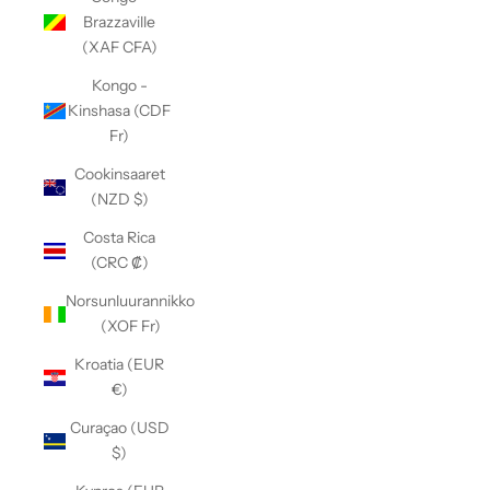
Brazzaville
(XAF CFA)
Kongo -
Kinshasa (CDF
Fr)
Cookinsaaret
(NZD $)
Costa Rica
(CRC ₡)
Norsunluurannikko
(XOF Fr)
Kroatia (EUR
€)
Curaçao (USD
$)