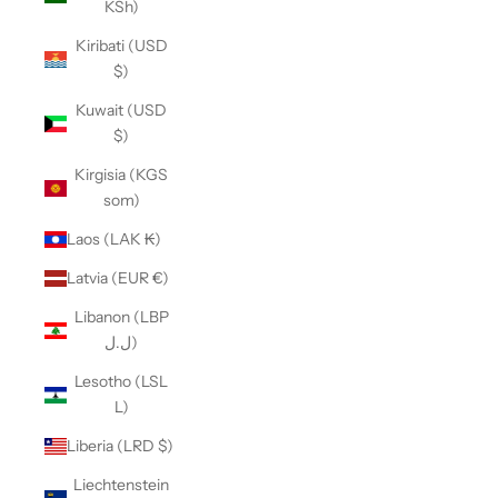
KSh)
Kiribati (USD
$)
Kuwait (USD
$)
Kirgisia (KGS
som)
Laos (LAK ₭)
Latvia (EUR €)
Libanon (LBP
ل.ل)
Lesotho (LSL
L)
Liberia (LRD $)
Liechtenstein