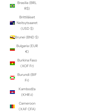
Brasilia (BRL
R$)
Brittiläiset
Neitsytsaaret
(USD $)
Brunei (BND $)
Bulgaria (EUR
€)
Burkina Faso
(XOF Fr)
Burundi (BIF
Fr)
Kambodža
(KHR ៛)
Cameroon
(XAF CFA)