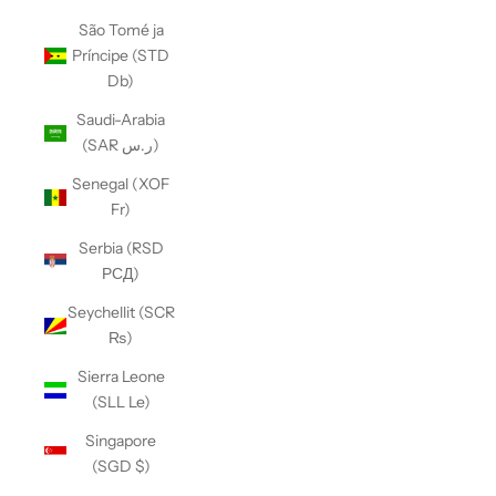
São Tomé ja
Príncipe (STD
Db)
Saudi-Arabia
(SAR ر.س)
Senegal (XOF
Fr)
Serbia (RSD
РСД)
Seychellit (SCR
₨)
Sierra Leone
(SLL Le)
Singapore
(SGD $)