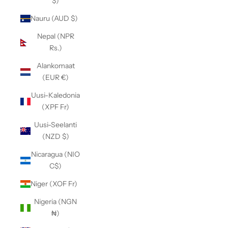
$)
Nauru (AUD $)
Nepal (NPR
Rs.)
Alankomaat
(EUR €)
Uusi-Kaledonia
(XPF Fr)
Uusi-Seelanti
(NZD $)
Nicaragua (NIO
C$)
Niger (XOF Fr)
Nigeria (NGN
₦)