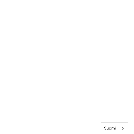
U
Suomi
u