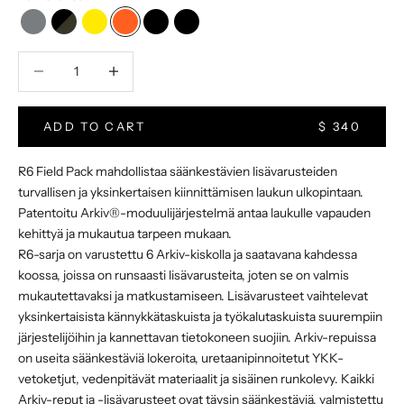
Harmaa HT500
Musta Camo
Keltainen VX
Oranssi VX
Musta VX
Musta HT500
Vähentää määrää
Increase Product Quantity
ADD TO CART
$ 340
R6 Field Pack mahdollistaa säänkestävien lisävarusteiden
turvallisen ja yksinkertaisen kiinnittämisen laukun ulkopintaan.
Patentoitu Arkiv®-moduulijärjestelmä antaa laukulle vapauden
kehittyä ja mukautua tarpeen mukaan.
R6-sarja on varustettu 6 Arkiv-kiskolla ja saatavana kahdessa
koossa, joissa on runsaasti lisävarusteita, joten se on valmis
mukautettavaksi ja matkustamiseen. Lisävarusteet vaihtelevat
yksinkertaisista kännykkätaskuista ja työkalutaskuista suurempiin
järjestelijöihin ja kannettavan tietokoneen suojiin. Arkiv-repuissa
on useita säänkestäviä lokeroita, uretaanipinnoitetut YKK-
vetoketjut, vedenpitävät materiaalit ja sisäinen runkolevy. Kaikki
Arkiv-reput ja -lisävarusteet ovat täysin säänkestäviä, valmistettu