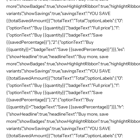
more","showBadges":true,"showHighlightRibbon":true,"highlightRibbonT
variants","showSavings":true,"savingsText":"YOU SAVE
{{totalSavedAmount}}","totalText":"Total","optionLabels":{"0":
{"optionText":"Buy {{quantity}}","badgeText":"Full price"},"1":
{"optionText":"Buy {{quantity}}","badgeText":"Save
{{savedPercentage}}"},"2":{"optionText":"Buy
{{quantity}}+","badgeText":"Save {{savedPercentage}}"}}},"es":
{"showHeadline":true,"headlineText":"Buy more, save
more","showBadges":true,"showHighlightRibbon":true,"highlightRibbonT
variants","showSavings":true,"savingsText":"YOU SAVE
{{totalSavedAmount}}","totalText":"Total","optionLabels":{"0":
{"optionText":"Buy {{quantity}}","badgeText":"Full price"},"1":
{"optionText":"Buy {{quantity}}","badgeText":"Save
{{savedPercentage}}"},"2":{"optionText":"Buy
{{quantity}}+","badgeText":"Save {{savedPercentage}}"}}},"fr":
{"showHeadline":true,"headlineText":"Buy more, save
more","showBadges":true,"showHighlightRibbon":true,"highlightRibbonT
variants","showSavings":true,"savingsText":"YOU SAVE
{{totalSavedAmount}}","totalText":"Total","optionLabels":{"0":