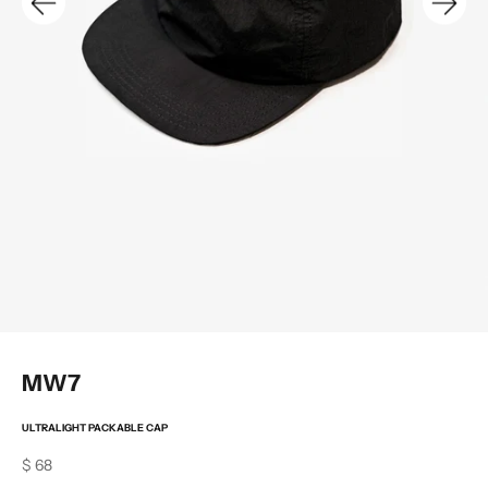
MW7
ULTRALIGHT PACKABLE CAP
Sale price
$ 68