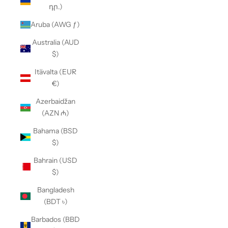
դր.)
Aruba (AWG ƒ)
Australia (AUD
$)
Itävalta (EUR
€)
Azerbaidžan
(AZN ₼)
Bahama (BSD
$)
Bahrain (USD
$)
Bangladesh
(BDT ৳)
Barbados (BBD