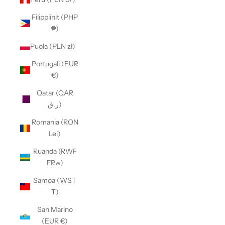
Filippiinit (PHP
₱)
Puola (PLN zł)
Portugali (EUR
€)
Qatar (QAR
ر.ق)
Romania (RON
Lei)
Ruanda (RWF
FRw)
Samoa (WST
T)
San Marino
(EUR €)