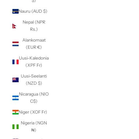
$)
Nauru (AUD $)
Nepal (NPR
Rs.)
Alankomaat
(EUR €)
Uusi-Kaledonia
(XPF Fr)
Uusi-Seelanti
(NZD $)
Nicaragua (NIO
C$)
Niger (XOF Fr)
Nigeria (NGN
₦)