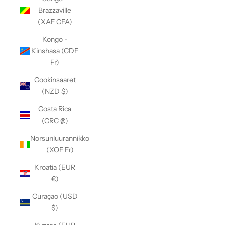
Brazzaville
(XAF CFA)
Kongo -
Kinshasa (CDF
Fr)
Cookinsaaret
(NZD $)
Costa Rica
(CRC ₡)
Norsunluurannikko
(XOF Fr)
Kroatia (EUR
€)
Curaçao (USD
$)