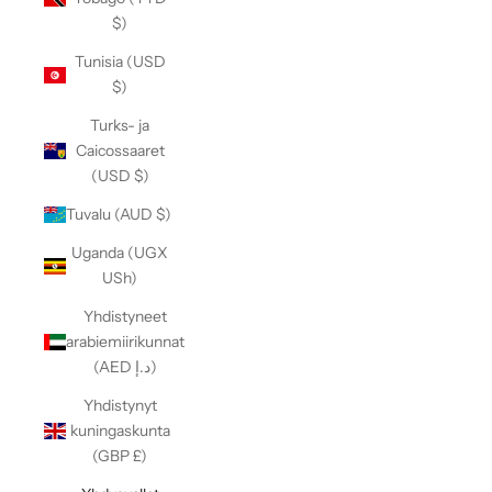
$)
Tunisia (USD
$)
Turks- ja
Caicossaaret
(USD $)
Tuvalu (AUD $)
Uganda (UGX
USh)
Yhdistyneet
arabiemiirikunnat
(AED د.إ)
Yhdistynyt
kuningaskunta
(GBP £)