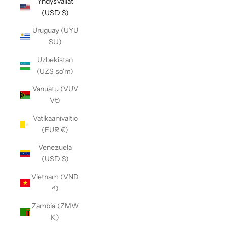
Yhdysvallat
(USD $)
Uruguay (UYU
$U)
Uzbekistan
(UZS so'm)
Vanuatu (VUV
Vt)
Vatikaanivaltio
(EUR €)
Venezuela
(USD $)
Vietnam (VND
₫)
Zambia (ZMW
K)