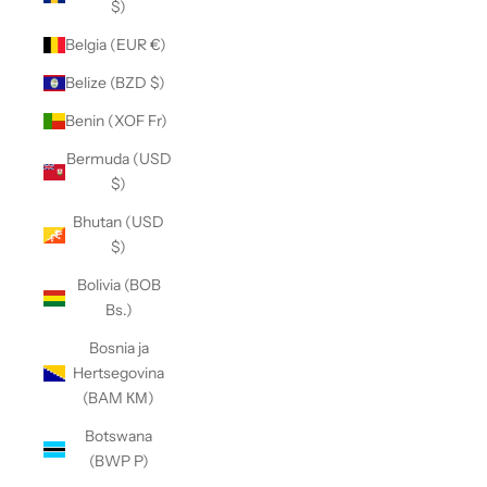
$)
Belgia (EUR €)
Belize (BZD $)
Benin (XOF Fr)
Bermuda (USD
$)
Bhutan (USD
$)
Bolivia (BOB
Bs.)
Bosnia ja
Hertsegovina
(BAM КМ)
Botswana
(BWP P)