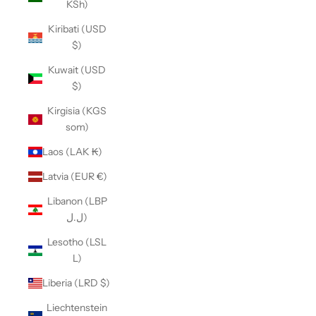
KSh)
Kiribati (USD
$)
Kuwait (USD
$)
Kirgisia (KGS
som)
Laos (LAK ₭)
Latvia (EUR €)
Libanon (LBP
ل.ل)
Lesotho (LSL
L)
Liberia (LRD $)
Liechtenstein