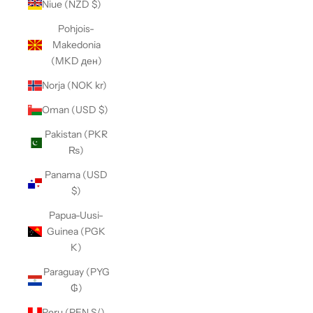
Niue (NZD $)
Pohjois-
Makedonia
(MKD ден)
Norja (NOK kr)
Oman (USD $)
Pakistan (PKR
₨)
Panama (USD
$)
Papua-Uusi-
Guinea (PGK
K)
Paraguay (PYG
₲)
Peru (PEN S/)