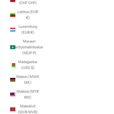
(CHF CHF)
Liettua (EUR
€)
Luxemburg
(EUR €)
Macaon
erityishallintoalue
(MOP P)
Madagaskar
(USD $)
Malawi (MWK
MK)
Malesia (MYR
RM)
Malediivit
(MVR MVR)