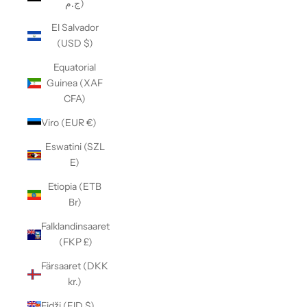
ج.م)
El Salvador
(USD $)
Equatorial
Guinea (XAF
CFA)
Viro (EUR €)
Eswatini (SZL
E)
Etiopia (ETB
Br)
Falklandinsaaret
(FKP £)
Färsaaret (DKK
kr.)
Fidži (FJD $)