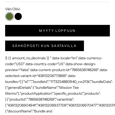
Väri:
Oliivi
Oliivi
Musta
MYYTY LOPPUUN
SÄHKÖPOSTI KUN SAATAVILLA
$ {{ amount_no_decimals }} " data-locale="en" data-currency-
code="USD" data-country-code="US" data-show-design-
preview="false" data-current-product-id="7865638748269" data-
selected-variant-id="43613206773869" data-
bundles='[{"id":"","bundleId":"1773254880940_xw2f3k","bundleData":
{"generalDetails":{"bundleName":"Mission Tee
Merino"},"productApplication":"specific_products","products":
[{"productId":"7865638748269","variantIds":
["43613206904941","43613206937709","43613206970477","4361320700
{"discountName":"Bundle and