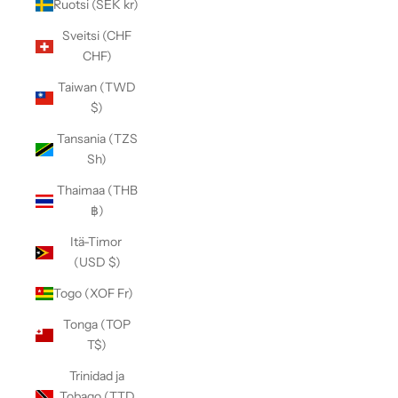
Ruotsi (SEK kr)
Sveitsi (CHF
CHF)
Taiwan (TWD
$)
Tansania (TZS
Sh)
Thaimaa (THB
฿)
Itä-Timor
(USD $)
Togo (XOF Fr)
Tonga (TOP
T$)
Trinidad ja
Tobago (TTD