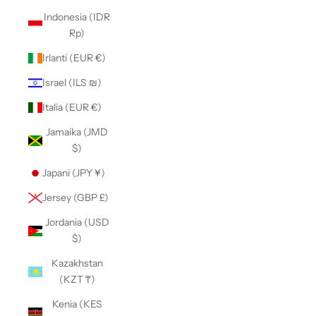
Indonesia (IDR
Rp)
Irlanti (EUR €)
Israel (ILS ₪)
Italia (EUR €)
Jamaika (JMD
$)
Japani (JPY ¥)
Jersey (GBP £)
Jordania (USD
$)
Kazakhstan
(KZT ₸)
Kenia (KES