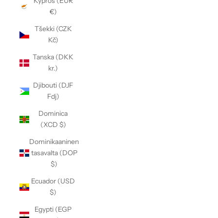
Kypros (EUR
€)
Tšekki (CZK
Kč)
Tanska (DKK
kr.)
Djibouti (DJF
Fdj)
Dominica
(XCD $)
Dominikaaninen
tasavalta (DOP
$)
Ecuador (USD
$)
Egypti (EGP