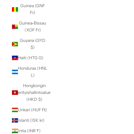
Guinea (GNF
Fr)
Guinea-Bissau
(XOF Fr)
Guyana (GYD
$)
Haiti (HTG G)
Honduras (HNL
L)
Hongkongin
erityishallintoalue
(HKD $)
Unkari (HUF Ft)
Islanti (ISK kr)
Intia (INR ₹)