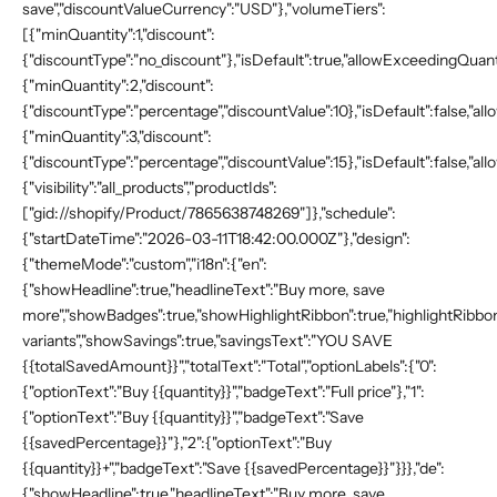
save","discountValueCurrency":"USD"},"volumeTiers":
[{"minQuantity":1,"discount":
{"discountType":"no_discount"},"isDefault":true,"allowExceedingQuanti
{"minQuantity":2,"discount":
{"discountType":"percentage","discountValue":10},"isDefault":false,"a
{"minQuantity":3,"discount":
{"discountType":"percentage","discountValue":15},"isDefault":false,"a
{"visibility":"all_products","productIds":
["gid://shopify/Product/7865638748269"]},"schedule":
{"startDateTime":"2026-03-11T18:42:00.000Z"},"design":
{"themeMode":"custom","i18n":{"en":
{"showHeadline":true,"headlineText":"Buy more, save
more","showBadges":true,"showHighlightRibbon":true,"highlightRibbonT
variants","showSavings":true,"savingsText":"YOU SAVE
{{totalSavedAmount}}","totalText":"Total","optionLabels":{"0":
{"optionText":"Buy {{quantity}}","badgeText":"Full price"},"1":
{"optionText":"Buy {{quantity}}","badgeText":"Save
{{savedPercentage}}"},"2":{"optionText":"Buy
{{quantity}}+","badgeText":"Save {{savedPercentage}}"}}},"de":
{"showHeadline":true,"headlineText":"Buy more, save