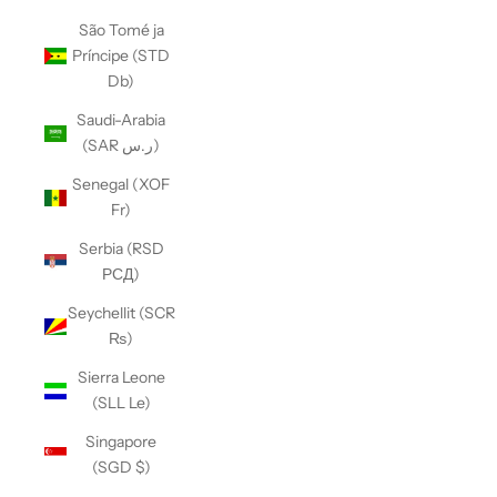
São Tomé ja
Príncipe (STD
Db)
Saudi-Arabia
(SAR ر.س)
Senegal (XOF
Fr)
Serbia (RSD
РСД)
Seychellit (SCR
₨)
Sierra Leone
(SLL Le)
Singapore
(SGD $)