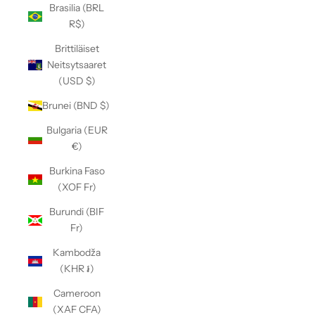
Brasilia (BRL
R$)
Brittiläiset
Neitsytsaaret
(USD $)
Brunei (BND $)
Bulgaria (EUR
€)
Burkina Faso
(XOF Fr)
Burundi (BIF
Fr)
Kambodža
(KHR ៛)
Cameroon
(XAF CFA)