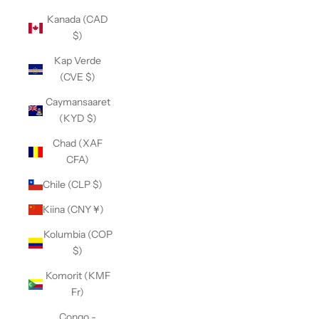
Kanada (CAD
$)
Kap Verde
(CVE $)
Caymansaaret
(KYD $)
Chad (XAF
CFA)
Chile (CLP $)
Kiina (CNY ¥)
Kolumbia (COP
$)
Komorit (KMF
Fr)
Congo -