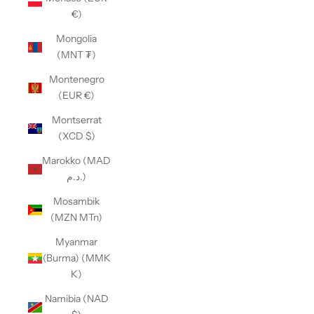
€)
Mongolia
(MNT ₮)
Montenegro
(EUR €)
Montserrat
(XCD $)
Marokko (MAD
د.م.)
Mosambik
(MZN MTn)
Myanmar
(Burma) (MMK
K)
Namibia (NAD