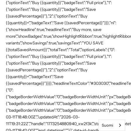
{"optionText":"Buy {{quantity}}","badgeText":"Full price"},"1":
{"optionText":"Buy {{quantity}}","badgeText":"Save
{{savedPercentage}}"},"2":{"optionText":"Buy
{{quantity}}+","badgeText":"Save {{savedPercentage}}"}}},"nl":
{"showHeadline":true,"headlineText":"Buy more, save
more","showBadges":true,"showHighlightRibbon":true,"highlightRibbonT
variants","showSavings":true,"savingsText":"YOU SAVE
{{totalSavedAmount}}","totalText":"Total","optionLabels":{"0":
{"optionText":"Buy {{quantity}}","badgeText":"Full price"},"1":
{"optionText":"Buy {{quantity}}","badgeText":"Save
{{savedPercentage}}"},"2":{"optionText":"Buy
{{quantity}}+","badgeText":"Save
{{savedPercentage}}"}}}},"headlineTextColor":"#303030","headlineTex
{"0":
{"badgeBorderWidthValue":"0","badgeBorderWidthUnit":"px","badgeBor
{"badgeBorderWidthValue":"0","badgeBorderWidthUnit":"px","badgeBor
{"badgeBorderWidthValue":"0","badgeBorderWidthUnit":"px","badgeBor
03-11T18:48:00Z","updatedAt":"2026-03-
11T19:31:22Z","handle":"1773254880940_xw2f3k","status":"","start_dat
Suomi
03-11T18:42:00Z","end_datetime":""}]' data-id-handle-