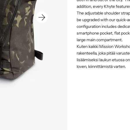
addition, every Khyte featu
The adjustable shoulder strap
be upgraded with our quick-a
configuration includes dedic
smartphone pocket, flat pocke
large main compartment.
Kuten kaikki Mission Workshop
rakenteella, joka pitää varust
lisäämiseksi laukun etuosa on
loven, kiinnittämistä varten.