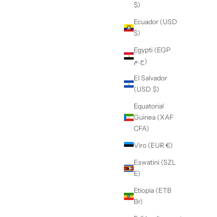
$)
Ecuador (USD
$)
Egypti (EGP
ج.م)
El Salvador
(USD $)
Equatorial
Guinea (XAF
CFA)
Viro (EUR €)
Eswatini (SZL
E)
Etiopia (ETB
Br)