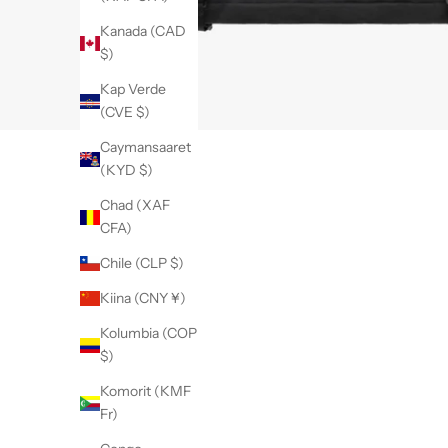
Kanada (CAD
$)
Kap Verde
(CVE $)
Caymansaaret
(KYD $)
Chad (XAF
CFA)
Chile (CLP $)
Kiina (CNY ¥)
Kolumbia (COP
$)
Komorit (KMF
Fr)