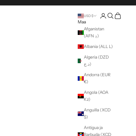
Avaa tili -sivu
Avaa haku
Avaa ostosk
USD $
Maa
Afganistan
(AFN ؋)
Albania (ALL L)
Algeria (DZD
د.ج)
Andorra (EUR
€)
Angola (AOA
Kz)
Anguilla (XCD
$)
Antigua ja
Barbuda (XCD