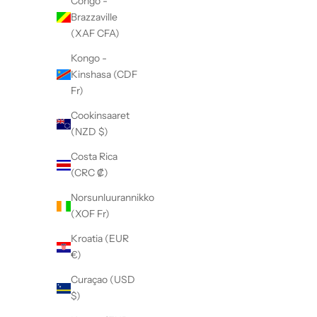
Congo -
Brazzaville
(XAF CFA)
Kongo -
Kinshasa (CDF
Fr)
Cookinsaaret
(NZD $)
Costa Rica
(CRC ₡)
Norsunluurannikko
(XOF Fr)
Kroatia (EUR
€)
Curaçao (USD
$)