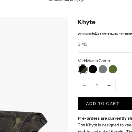
Khyte
VEDENPITÄVÄ KANNETTAVAN TIETOKO
Sale price
$ 415
Väri:
Musta Camo
Musta Camo
Musta VX
Harmaa VX
Oliivi VX
Vähentää määrää
Increase Produc
ADD TO CART
Pre-orders are currently s
The Khyte is designed to keep
both in and out of the city. 