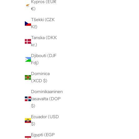
Kypros (EUR
€)
Tšekki (CZK
Kč)
Tanska (DKK
kr.)
Djibouti (DJF
Fdj)
Dominica
(XCD $)
Dominikaaninen
tasavalta (DOP
$)
Ecuador (USD
$)
Egypti (EGP