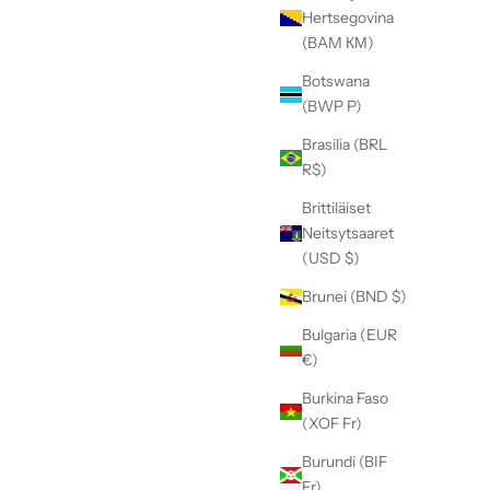
Hertsegovina
(BAM КМ)
Botswana
(BWP P)
Brasilia (BRL
R$)
Brittiläiset
Neitsytsaaret
(USD $)
Brunei (BND $)
Bulgaria (EUR
€)
Burkina Faso
(XOF Fr)
Burundi (BIF
Fr)