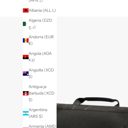
(AFN ؋)
Albania (ALL L)
Algeria (DZD
د.ج)
Andorra (EUR
€)
Angola (AOA
Kz)
Anguilla (XCD
$)
Antigua ja
Barbuda (XCD
$)
Argentiina
(ARS $)
Armenia (AMD