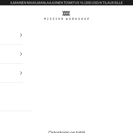
ILMAINEN MAAILMANLAAJUINEN TOIMITUS YLI 200 USD:N TILAUKSILLE
MISSION WORKSHOP
Ostoskorisi on tyhjä