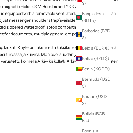
$)
res magnetic Fidlock® V-Buckles and YKK Aquaquard zippers.
 is equipped with a removable ventilated shoulder pad, and can
Bangladesh
djust messenger shoulder strap(available below). Pocket
(BDT ৳)
ated zippered waterproof laptop compartment, tricot-lined
Barbados (BBD
t for documents, multiple general org pockets, key clip, and
$)
 laukut, Khyte on rakennettu kaksikerroksisella vedenpitävällä
Belgia (EUR €)
eesi turvassa ja kuivina. Monipuolisuuden ja räätälöinnin
Belize (BZD $)
 varustettu kolmella Arkiv-kiskolla® Arkiv-lisävarusteiden, kuten
Benin (XOF Fr)
Bermuda (USD
$)
Bhutan (USD
$)
Bolivia (BOB
Bs.)
Bosnia ja