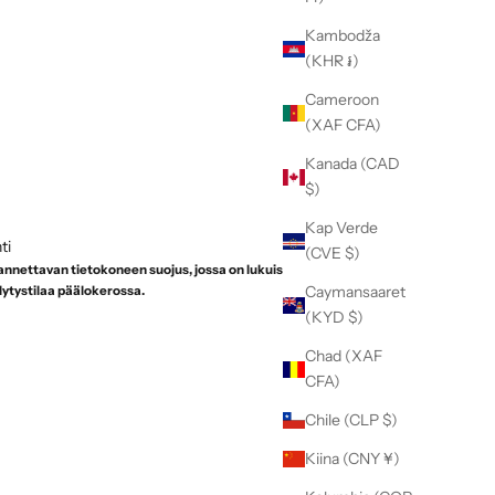
Kambodža
(KHR ៛)
Cameroon
(XAF CFA)
Kanada (CAD
$)
Kap Verde
ti
(CVE $)
annettavan tietokoneen suojus, jossa on lukuisia
Caymansaaret
ilytystilaa päälokerossa.
(KYD $)
Chad (XAF
CFA)
Chile (CLP $)
Kiina (CNY ¥)