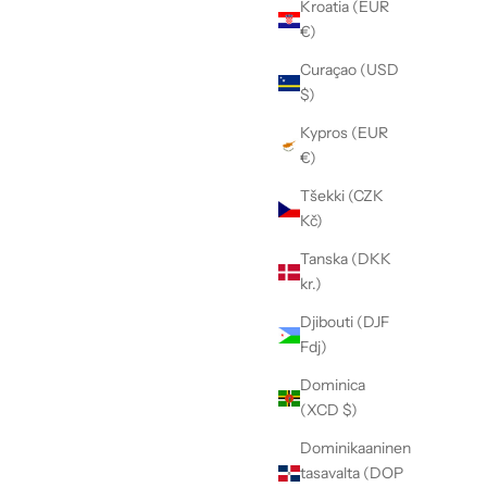
Kroatia (EUR
€)
Curaçao (USD
$)
Kypros (EUR
€)
Tšekki (CZK
Kč)
Tanska (DKK
kr.)
Djibouti (DJF
Fdj)
Dominica
(XCD $)
Dominikaaninen
tasavalta (DOP