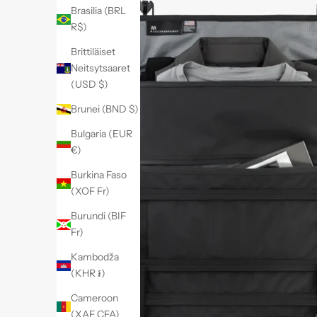
Brasilia (BRL
R$)
Brittiläiset
Neitsytsaaret
(USD $)
Brunei (BND $)
Bulgaria (EUR
€)
Burkina Faso
(XOF Fr)
Burundi (BIF
Fr)
Kambodža
(KHR ៛)
Cameroon
(XAF CFA)