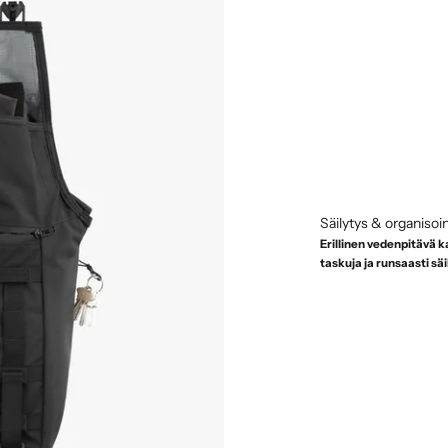
Säilytys & organisoin
Erillinen vedenpitävä k
taskuja ja runsaasti sä