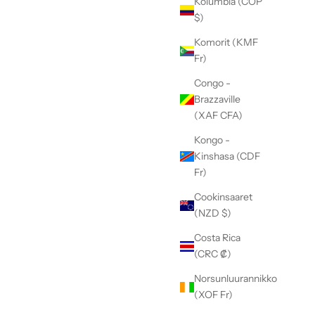
Kolumbia (COP
$)
Komorit (KMF
Fr)
Congo -
Brazzaville
(XAF CFA)
Kongo -
Kinshasa (CDF
Fr)
Cookinsaaret
(NZD $)
Costa Rica
(CRC ₡)
Norsunluurannikko
(XOF Fr)