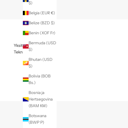
$)
Belgia (EUR €)
Belize (BZD $)
Benin (XOF Fr)
Bermuda (USD
Yksityiskohdat
$)
Tekniset tiedot
Bhutan (USD
$)
Bolivia (BOB
Bs.)
Bosnia ja
Hertsegovina
(BAM КМ)
Botswana
(BWP P)