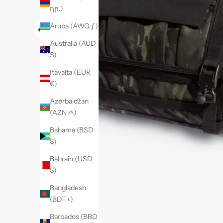
դր.)
Aruba (AWG ƒ)
Australia (AUD
$)
Itävalta (EUR
€)
Azerbaidžan
(AZN ₼)
Bahama (BSD
$)
Bahrain (USD
$)
Bangladesh
(BDT ৳)
Barbados (BBD