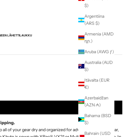
$)
Argentiina
(ARS $)
Armenia (AMD
NEEN LÄHETTILAUKKU
դր.)
Aruba (AWG ƒ)
Australia (AUD
$)
Itävalta (EUR
t Quantity
€)
Azerbaidžan
(AZN ₼)
$ 415
Bahama (BSD
hipping.
$)
 all of your gear dry and organized for adventures near and far,
Bahrain (USD
The Khyte is sewn with XPac® VX21 or Multicam Black Cordura. In