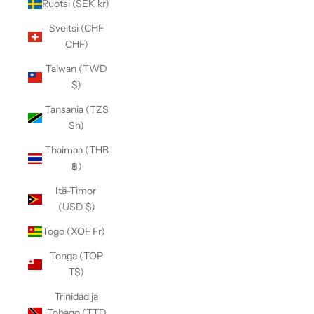
Ruotsi (SEK kr)
Sveitsi (CHF
CHF)
Taiwan (TWD
$)
Tansania (TZS
Sh)
Thaimaa (THB
฿)
Itä-Timor
(USD $)
Togo (XOF Fr)
Tonga (TOP
T$)
Trinidad ja
Tobago (TTD