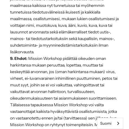
maailmassa kaikissa nyt tunnetuissa tai myöhemmin
tunnetuissa tiedotusvälineissä ikuisesti ja kaikkialla
maailmassa, osallistumisesi, mukaan lukien osallistumisesi ja
voittajan nimi, muotokuva, kuva, ääni, kuvio, kuva, kuva tai
lausunnot arvonnasta sekä elämäkerralliset tiedot uutis-,
mainos- tai tiedotustarkoituksiin sekä kaupallisiin, mainos-,
suhdetoiminta- ja myynninedistämistarkoituksiin ilman
lisäkorvausta.
9. Ehdot:
Mission Workshop pidättää oikeuden oman
harkintansa mukaan peruuttaa, lopettaa, muuttaa tai
keskeyttää arvonnan, jos (oman harkintansa mukaan) virus,
virheet, ei-luvanvarainen inhimillinen puuttuminen, petos tai
muut syyt, joihin se ei voi vaikuttaa, vahingoittavat tai
vaikuttavat arvonnan hallintoon, turvallisuuteen,
oikeudenmukaisuuteen tai asianmukaiseen suorittamiseen.
Tällaisessa tapauksessa Mission Workshop voi valita
vastaanottajat kaikista hyväksyttävistä osallistumisista, jotka
on vastaanotettu ennen ja/tai (tarvittaessa) sen jälkeen, kun
Suomi
Mission Workshop on ryhtynyt toimenpiteisiin. Mission