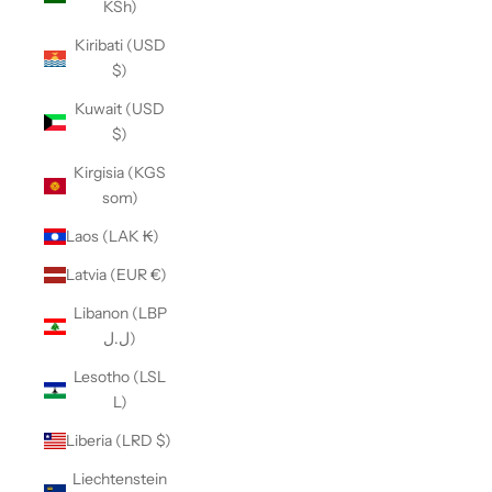
KSh)
Kiribati (USD
$)
Kuwait (USD
$)
Kirgisia (KGS
som)
Laos (LAK ₭)
Latvia (EUR €)
Libanon (LBP
ل.ل)
Lesotho (LSL
L)
Liberia (LRD $)
Liechtenstein