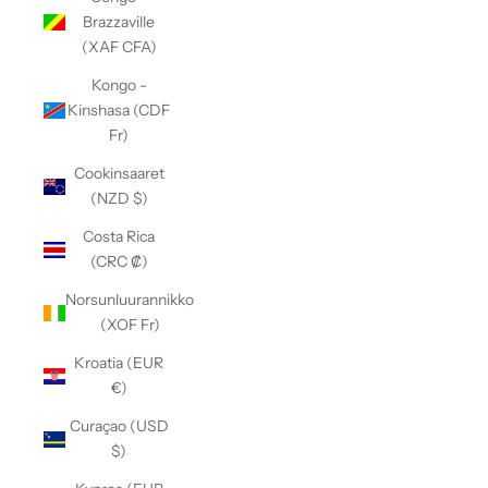
Brazzaville
(XAF CFA)
Kongo -
Kinshasa (CDF
Fr)
Cookinsaaret
(NZD $)
Costa Rica
(CRC ₡)
Norsunluurannikko
(XOF Fr)
Kroatia (EUR
€)
Curaçao (USD
$)