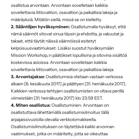
osallistua arvontaan. Arvontaan sovelletaan kaikkia
sovellettavia liittovaltion, osavaltion ja paikallisia lakeja ja
määräyksiä. Mitätön siellä, missä se on kielletty.
2. Sääntöjen hyväksyminen:
Osallistumalla hyväksyt, että
nämä säännöt sitovat sinua täysin ja ehdoitta, ja vakuutat ja
takaat, että täytät näissä säännöissä esitetyt
kelpoisuusvaatimukset. Lisäksi suostut hyväksymään
Mission Workshop,:n päätökset lopullisina ja sitovina sisältöä
koskevissa asioissa. Arvontaan sovelletaan kaikkia
sovellettavia liittovaltion, osavaltion ja paikallisia lakeja.
3. Arvontajakso:
Osallistumisia otetaan vastaan verkossa
alkaen [6. kesäkuuta 2017] ja päättyen [31. heinäkuuta 2017].
Kaikkien verkossa tehtyjen osallistumisten on oltava perillä
viimeistään [31. heinäkuuta 2017] klo 23:59 EST.
4. Miten osallistua:
Osallistuminen: Arvontaan on
osallistuttava lähettämällä osallistumisilmoitus tällä
arpajaissivustolla olevalla verkkolomakkeella.
Osallistumisilmoituksen on täytettävä kaikki arvonnan
vaatimukset, jotka on määritelty, jotta se oikeuttaa