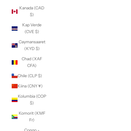
Kanada (CAD
$)
Kap Verde
(CVE $)
Caymansaaret
(KYD $)
Chad (XAF
CFA)
Chile (CLP $)
Kiina (CNY ¥)
Kolumbia (COP
$)
Komorit (KMF
Fr)
Congo -