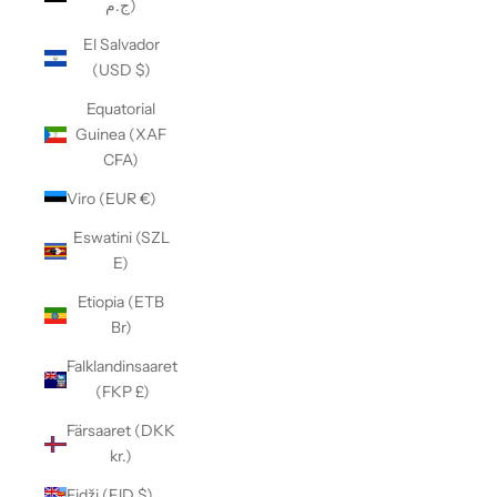
ج.م)
El Salvador
(USD $)
Equatorial
Guinea (XAF
CFA)
Viro (EUR €)
Eswatini (SZL
E)
Etiopia (ETB
Br)
Falklandinsaaret
(FKP £)
Färsaaret (DKK
kr.)
Fidži (FJD $)