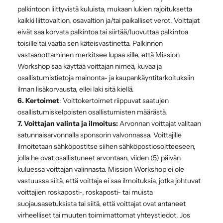
palkintoon liittyvistä kuluista, mukaan lukien rajoituksetta
kaikki liittovaltion, osavaltion ja/tai paikalliset verot. Voittajat
eivät saa korvata palkintoa tai siirtää/luovuttaa palkintoa
toisille tai vaatia sen käteisvastinetta. Palkinnon
vastaanottaminen merkitsee lupaa sille, että Mission
Workshop saa käyttää voittajan nimeä, kuvaa ja
osallistumistietoja mainonta- ja kaupankäyntitarkoituksiin
ilman lisäkorvausta, ellei laki sitä kiellä.
6. Kertoimet
: Voittokertoimet riippuvat saatujen
osallistumiskelpoisten osallistumisten määrästä.
7. Voittajan valinta ja ilmoitus:
Arvonnan voittajat valitaan
satunnaisarvonnalla sponsorin valvonnassa. Voittajille
ilmoitetaan sähköpostitse siihen sähköpostiosoitteeseen,
jolla he ovat osallistuneet arvontaan, viiden (5) päivän
kuluessa voittajan valinnasta. Mission Workshop ei ole
vastuussa siitä, että voittaja ei saa ilmoituksia, jotka johtuvat
voittajien roskaposti-, roskaposti- tai muista
suojausasetuksista tai siitä, että voittajat ovat antaneet
virheelliset tai muuten toimimattomat yhteystiedot. Jos