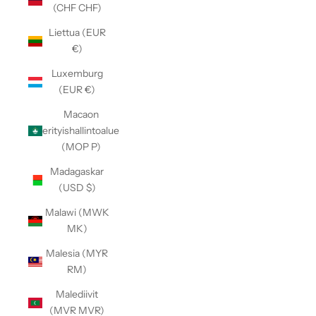
(CHF CHF)
Liettua (EUR
€)
Luxemburg
(EUR €)
Macaon
erityishallintoalue
(MOP P)
Madagaskar
(USD $)
Malawi (MWK
MK)
Malesia (MYR
RM)
Malediivit
(MVR MVR)