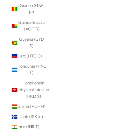
Guinea (GNF
Fr)
Guinea-Bissau
(XOF Fr)
Guyana (GYD
$)
Haiti (HTG G)
Honduras (HNL
L)
Hongkongin
erityishallintoalue
(HKD $)
Unkari (HUF Ft)
Islanti (ISK kr)
Intia (INR ₹)