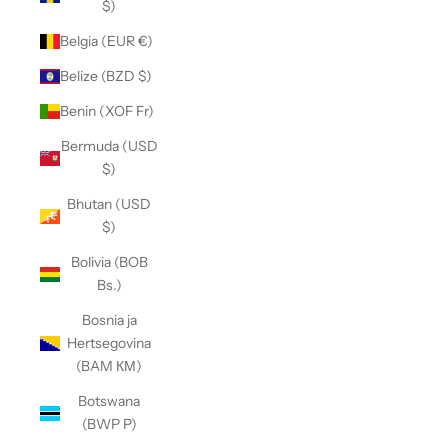
$)
Belgia (EUR €)
Belize (BZD $)
Benin (XOF Fr)
Bermuda (USD
$)
Bhutan (USD
$)
Bolivia (BOB
Bs.)
Bosnia ja
Hertsegovina
(BAM КМ)
Botswana
(BWP P)