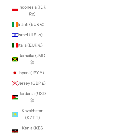
Indonesia (IDR
Rp)
Irlanti (EUR €)
Israel (ILS ₪)
Italia (EUR €)
Jamaika (JMD
$)
Japani (JPY ¥)
Jersey (GBP £)
Jordania (USD
$)
Kazakhstan
(KZT ₸)
Kenia (KES