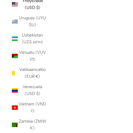
Yhdysvallat
(USD $)
Uruguay (UYU
$U)
Uzbekistan
(UZS so'm)
Vanuatu (VUV
Vt)
Vatikaanivaltio
(EUR €)
Venezuela
(USD $)
Vietnam (VND
₫)
Zambia (ZMW
K)