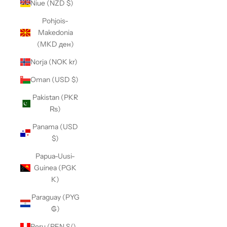
Niue (NZD $)
Pohjois-
Makedonia
(MKD ден)
Norja (NOK kr)
Oman (USD $)
Pakistan (PKR
₨)
Panama (USD
$)
Papua-Uusi-
Guinea (PGK
K)
Paraguay (PYG
₲)
Peru (PEN S/)