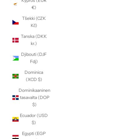
Kypros (EUR
€)
Tšekki (CZK
Kč)
Tanska (DKK
kr.)
Djibouti (DJF
Fdj)
Dominica
(XCD $)
Dominikaaninen
tasavalta (DOP
$)
Ecuador (USD
$)
Egypti (EGP