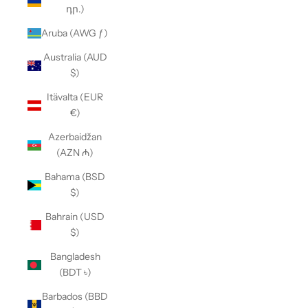
դր.)
Aruba (AWG ƒ)
Australia (AUD
$)
Itävalta (EUR
€)
Azerbaidžan
(AZN ₼)
Bahama (BSD
$)
Bahrain (USD
$)
Bangladesh
(BDT ৳)
Barbados (BBD