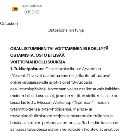
Zimbabwe
(USD $)
Ostoskori
Ostoskorisi on tyhjä
OSALLISTUMINEN TAI VOITTAMINEN EI EDELLYTÄ
OSTAMISTA. OSTO EI LISÄÄ
VOITTOMAHDOLLISUUKSIA.
1. Tukikelpoisuus:
Osallistumisoikeus: Arvontaan
("Arvonta") voivat osallistua vain ne, jotka ilmoittautuvat
online-arpajaissivulla ja jotka ovat 18-vuotiaita
osallistumispäivänä. Arvontaan voivat osallistua vain kaikkien
maiden lailliset asukkaat, ja se on mitätön siellä, missä se on
laissa kielletty. Mission Workshop ("Sponsori"), heidän
tytäryhtiöidensä, tytäryhtiöidensä, mainos- ja
myynninedistämistoimistojensa, tavarantoimittajiensa ja
heidän lähimpien perheenjäsentensä ja/tai heidän kanssaan
samassa taloudessa elävien henkilöiden työntekijät eivät voi