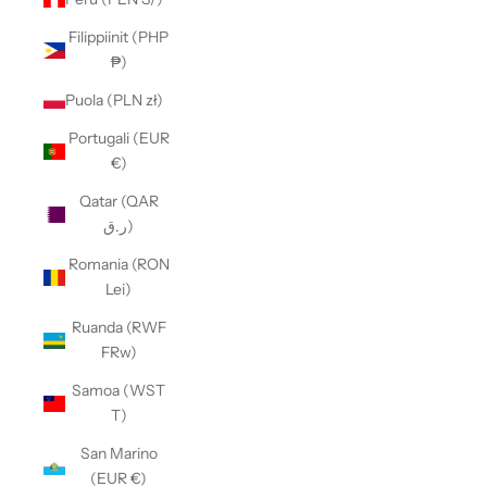
Filippiinit (PHP
₱)
Puola (PLN zł)
Portugali (EUR
€)
Qatar (QAR
ر.ق)
Romania (RON
Lei)
Ruanda (RWF
FRw)
Samoa (WST
T)
San Marino
(EUR €)