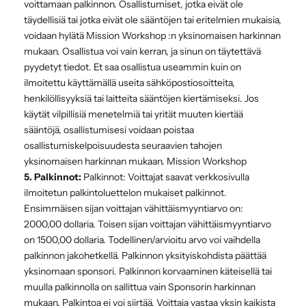
voittamaan palkinnon. Osallistumiset, jotka eivät ole
täydellisiä tai jotka eivät ole sääntöjen tai eritelmien mukaisia,
voidaan hylätä Mission Workshop :n yksinomaisen harkinnan
mukaan. Osallistua voi vain kerran, ja sinun on täytettävä
pyydetyt tiedot. Et saa osallistua useammin kuin on
ilmoitettu käyttämällä useita sähköpostiosoitteita,
henkilöllisyyksiä tai laitteita sääntöjen kiertämiseksi. Jos
käytät vilpillisiä menetelmiä tai yrität muuten kiertää
sääntöjä, osallistumisesi voidaan poistaa
osallistumiskelpoisuudesta seuraavien tahojen
yksinomaisen harkinnan mukaan. Mission Workshop
5. Palkinnot:
Palkinnot: Voittajat saavat verkkosivulla
ilmoitetun palkintoluettelon mukaiset palkinnot.
Ensimmäisen sijan voittajan vähittäismyyntiarvo on:
2000,00 dollaria. Toisen sijan voittajan vähittäismyyntiarvo
on 1500,00 dollaria. Todellinen/arvioitu arvo voi vaihdella
palkinnon jakohetkellä. Palkinnon yksityiskohdista päättää
yksinomaan sponsori. Palkinnon korvaaminen käteisellä tai
muulla palkinnolla on sallittua vain Sponsorin harkinnan
mukaan. Palkintoa ei voi siirtää. Voittaja vastaa yksin kaikista