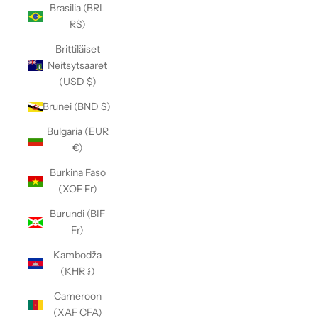
Brasilia (BRL
R$)
Brittiläiset
Neitsytsaaret
(USD $)
Brunei (BND $)
Bulgaria (EUR
€)
Burkina Faso
(XOF Fr)
Burundi (BIF
Fr)
Kambodža
(KHR ៛)
Cameroon
(XAF CFA)