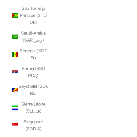
São Tomé ja
Príncipe (STD
Db)
Saudi-Arabia
(SAR ر.س)
Senegal (XOF
Fr)
Serbia (RSD
РСД)
Seychellit (SCR
₨)
Sierra Leone
(SLL Le)
Singapore
(SGD $)