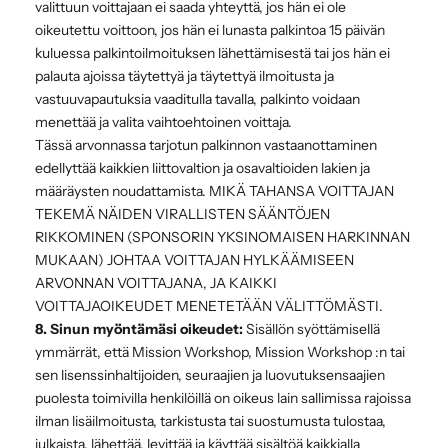
valittuun voittajaan ei saada yhteyttä, jos hän ei ole
oikeutettu voittoon, jos hän ei lunasta palkintoa 15 päivän
kuluessa palkintoilmoituksen lähettämisestä tai jos hän ei
palauta ajoissa täytettyä ja täytettyä ilmoitusta ja
vastuuvapautuksia vaaditulla tavalla, palkinto voidaan
menettää ja valita vaihtoehtoinen voittaja.
Tässä arvonnassa tarjotun palkinnon vastaanottaminen
edellyttää kaikkien liittovaltion ja osavaltioiden lakien ja
määräysten noudattamista. MIKÄ TAHANSA VOITTAJAN
TEKEMÄ NÄIDEN VIRALLISTEN SÄÄNTÖJEN
RIKKOMINEN (SPONSORIN YKSINOMAISEN HARKINNAN
MUKAAN) JOHTAA VOITTAJAN HYLKÄÄMISEEN
ARVONNAN VOITTAJANA, JA KAIKKI
VOITTAJAOIKEUDET MENETETÄÄN VÄLITTÖMÄSTI.
8. Sinun myöntämäsi oikeudet:
Sisällön syöttämisellä
ymmärrät, että Mission Workshop, Mission Workshop :n tai
sen lisenssinhaltijoiden, seuraajien ja luovutuksensaajien
puolesta toimivilla henkilöillä on oikeus lain sallimissa rajoissa
ilman lisäilmoitusta, tarkistusta tai suostumusta tulostaa,
julkaista, lähettää, levittää ja käyttää sisältöä kaikkialla