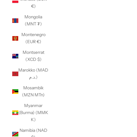
€)
Mongolia
(MNT ₮)
Montenegro
(EUR €)
Montserrat
(XCD $)
Marokko (MAD
د.م.)
Mosambik
(MZN MTn)
Myanmar
(Burma) (MMK
K)
Namibia (NAD