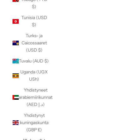
$)
Tunisia (USD
$)
Turks- ja
Caicossaaret
(USD $)
Tuvalu (AUD $)
Uganda (UGX
USh)
Yhdistyneet
arabiemiirikunnat
(AED د.إ)
Yhdistynyt
kuningaskunta
(GBP £)