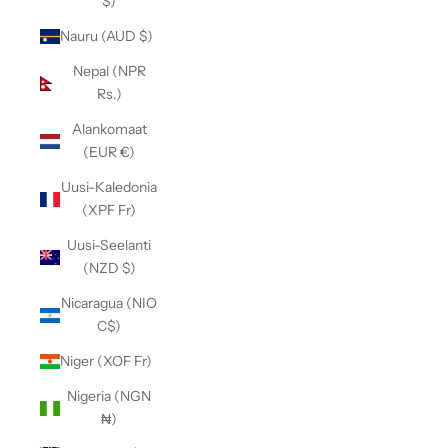
$)
Nauru (AUD $)
Nepal (NPR
Rs.)
Alankomaat
(EUR €)
Uusi-Kaledonia
(XPF Fr)
Uusi-Seelanti
(NZD $)
Nicaragua (NIO
C$)
Niger (XOF Fr)
Nigeria (NGN
₦)