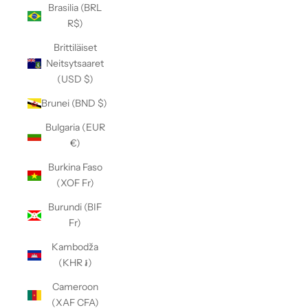
Brasilia (BRL
R$)
Brittiläiset
Neitsytsaaret
(USD $)
Brunei (BND $)
Bulgaria (EUR
€)
Burkina Faso
(XOF Fr)
Burundi (BIF
Fr)
Kambodža
(KHR ៛)
Cameroon
(XAF CFA)