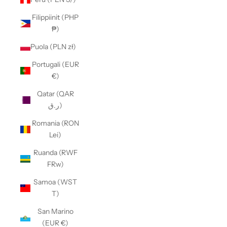
Filippiinit (PHP
₱)
Puola (PLN zł)
Portugali (EUR
€)
Qatar (QAR
ر.ق)
Romania (RON
Lei)
Ruanda (RWF
FRw)
Samoa (WST
T)
San Marino
(EUR €)