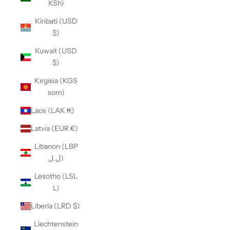
KSh)
Kiribati (USD
$)
Kuwait (USD
$)
Kirgisia (KGS
som)
Laos (LAK ₭)
Latvia (EUR €)
Libanon (LBP
ل.ل)
Lesotho (LSL
L)
Liberia (LRD $)
Liechtenstein