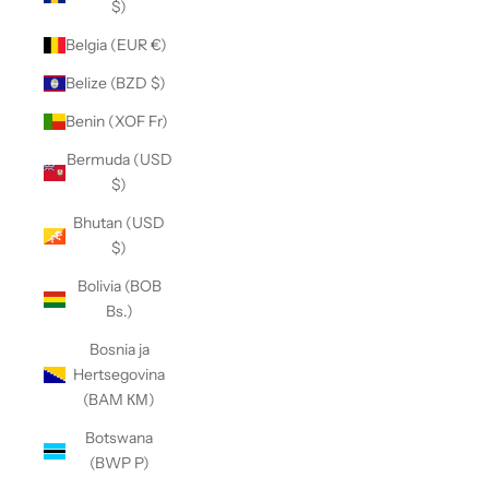
$)
Belgia (EUR €)
Belize (BZD $)
Benin (XOF Fr)
Bermuda (USD
$)
Bhutan (USD
$)
Bolivia (BOB
Bs.)
Bosnia ja
Hertsegovina
(BAM КМ)
Botswana
(BWP P)