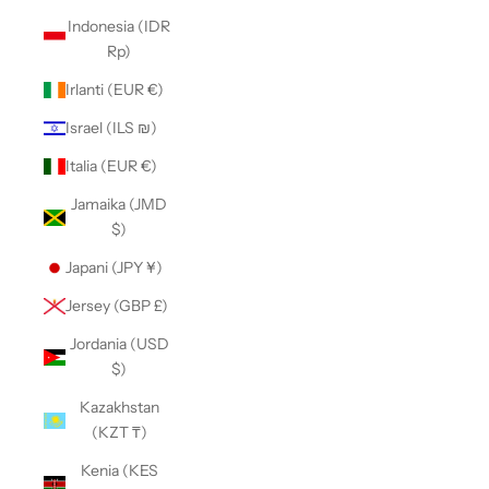
Indonesia (IDR
Rp)
Irlanti (EUR €)
Israel (ILS ₪)
Italia (EUR €)
Jamaika (JMD
$)
Japani (JPY ¥)
Jersey (GBP £)
Jordania (USD
$)
Kazakhstan
(KZT ₸)
Kenia (KES