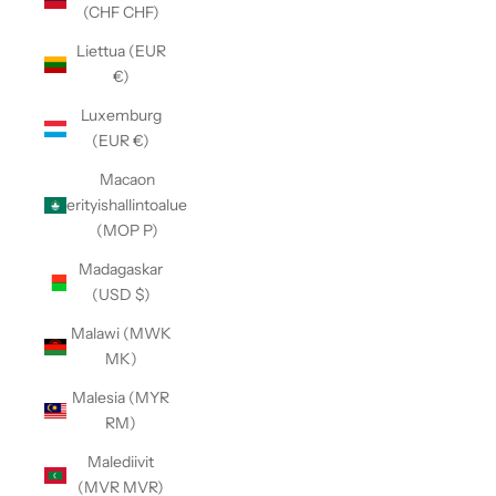
(CHF CHF)
Liettua (EUR
€)
Luxemburg
(EUR €)
Macaon
erityishallintoalue
(MOP P)
Madagaskar
(USD $)
Malawi (MWK
MK)
Malesia (MYR
RM)
Malediivit
(MVR MVR)