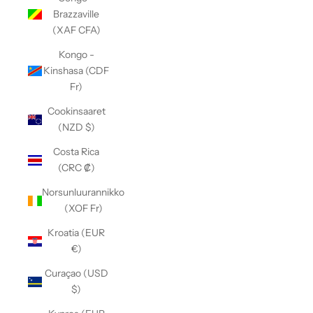
Brazzaville
(XAF CFA)
Kongo -
Kinshasa (CDF
Fr)
Cookinsaaret
(NZD $)
Costa Rica
(CRC ₡)
Norsunluurannikko
(XOF Fr)
Kroatia (EUR
€)
Curaçao (USD
$)