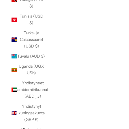
$)
Tunisia (USD
$)
Turks- ja
Caicossaaret
(USD $)
Tuvalu (AUD $)
Uganda (UGX
USh)
Yhdistyneet
arabiemiirikunnat
(AED د.إ)
Yhdistynyt
kuningaskunta
(GBP £)