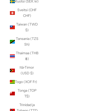
Ruotsi (SEK kr)
Sveitsi (CHF
CHF)
Taiwan (TWD
$)
Tansania (TZS
Sh)
Thaimaa (THB
฿)
Itä-Timor
(USD $)
Togo (XOF Fr)
Tonga (TOP
T$)
Trinidad ja
Tobago (TTD