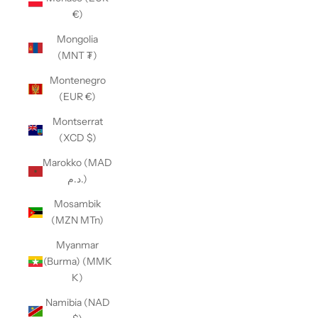
€)
Mongolia
(MNT ₮)
Montenegro
(EUR €)
Montserrat
(XCD $)
Marokko (MAD
د.م.)
Mosambik
(MZN MTn)
Myanmar
(Burma) (MMK
K)
Namibia (NAD