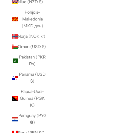
Niue (NZD $)
Pohjois-
Makedonia
(MKD ден)
Norja (NOK kr)
Oman (USD $)
Pakistan (PKR
₨)
Panama (USD
$)
Papua-Uusi-
Guinea (PGK
K)
Paraguay (PYG
₲)
Peru (PEN S/)