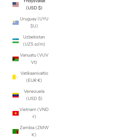
Yhdysvallat
(USD $)
Uruguay (UYU
$U)
Uzbekistan
(UZS so'm)
Vanuatu (VUV
Vt)
Vatikaanivaltio
(EUR €)
Venezuela
(USD $)
Vietnam (VND
₫)
Zambia (ZMW
K)