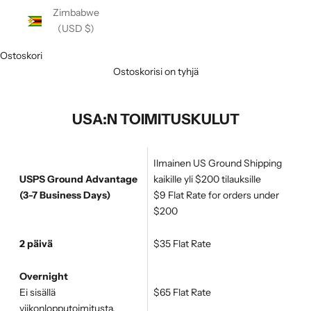
Zimbabwe
(USD $)
Ostoskori
Ostoskorisi on tyhjä
USA:N TOIMITUSKULUT
EMPTY SPACE
Ilmainen US Ground Shipping
U
USPS Ground Advantage
kaikille yli $200 tilauksille
(3-7 Business Days)
$9 Flat Rate for orders under
u
$200
t
2 päivä
$35 Flat Rate
i
s
Overnight
k
Ei sisällä
$65 Flat Rate
viikonlopputoimitusta.