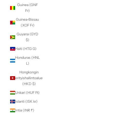
Guinea (GNF
Fr)
Guinea-Bissau
(XOF Fr)
Guyana (GYD
$)
Haiti (HTG G)
Honduras (HNL
L)
Hongkongin
erityishallintoalue
(HKD $)
Unkari (HUF Ft)
Islanti (ISK kr)
Intia (INR ₹)