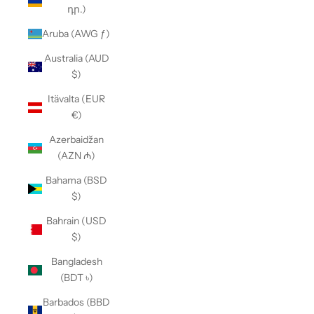
դր.)
Aruba (AWG ƒ)
Australia (AUD
$)
Itävalta (EUR
€)
Azerbaidžan
(AZN ₼)
Bahama (BSD
$)
Bahrain (USD
$)
Bangladesh
(BDT ৳)
Barbados (BBD