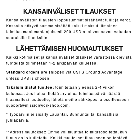
i
KANSAINVÄLISET TILAUKSET
r
Kansainvälisten tilausten loppusummat sisältävät tullit ja verot.
j
Kassalla näkyvä summa sisältää kaikki maksut. Ilmainen
toimitus maailmanlaajuisesti 200 USD:n tai vastaavan valuutan
e
suuruisille tilauksille.
S
LÄHETTÄMISEN HUOMAUTUKSET
i
Kaikki kotimaiset ja kansainväliset tilaukset varastossa olevista
g
tuotteista toimitetaan 1-2 arkipäivän kuluessa.
n
u
Standard orders
are shipped via USPS Ground Advantage
unless UPS is chosen.
p
f
Takaisin tilatut tuotteet
toimitetaan yleensä 2-4 viikon
o
kuluessa. Jos haluat tietää arvioitua toimituspäivämäärää
tilaamallesi tuotteelle, lähetä meille sähköpostia osoitteeseen
r
support@missionworkshop.com
.
o
* Työpäiviin ei sisälly
Lauantai
,
Sunnuntai
tai kansallisia
u
juhlapäiviä.
r
e
**Adressimuutokset: Emme voi muuttaa toimitusosoitetta, kun
m
tilaus on jo kuljetettu. Kaikki muutokset tilaukseen on tehtävä