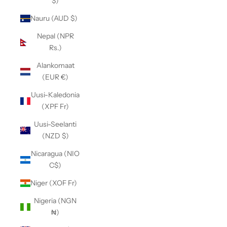
$)
Nauru (AUD $)
Nepal (NPR
Rs.)
Alankomaat
(EUR €)
Uusi-Kaledonia
(XPF Fr)
Uusi-Seelanti
(NZD $)
Nicaragua (NIO
C$)
Niger (XOF Fr)
Nigeria (NGN
₦)