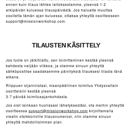
a
ennen kuin tilaus lähtee laitoksestamme, yleensä 1-2
arkipäivän kuluessa tilauspäivästä. Jos haluatte muuttaa
i
osoitetta tämän ajan kuluessa, ottakaa yhteyttä
osoitteeseen
l
support@missionworkshop.com
.
n
e
w
TILAUSTEN KÄSITTELY
s
l
e
Jos tuote on jälkitilattu, sen toimittaminen kestää yleensä
t
kahdesta neljään viikkoa, ja otamme sinuun yhteyttä
sähköpostitse saadaksemme päivityksiä tilauksesi tilasta tänä
t
aikana.
e
r
Riippuen sijainnistasi, maanpäällinen toimitus Yhdysvaltain
osoitteisiin kestää yleensä
t
3-7 päivää toimitusajankohdasta.
o
Jos olet lainkaan huolissasi lähetyksestäsi, ota meihin yhteyttä
h
osoitteessa
support@missionworkshop.com
kirjoittamalla
e
viestin otsikkoriville tilausnumerosi, niin otamme sinuun
a
yhteyttä mahdollisimman pian.
r