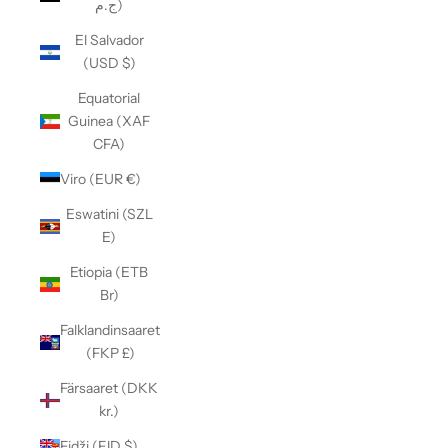
ج.م)
El Salvador
(USD $)
Equatorial
Guinea (XAF
CFA)
Viro (EUR €)
Eswatini (SZL
E)
Etiopia (ETB
Br)
Falklandinsaaret
(FKP £)
Färsaaret (DKK
kr.)
Fidži (FJD $)