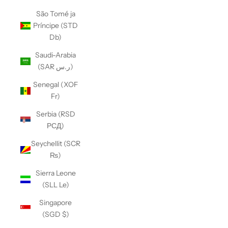
São Tomé ja
Príncipe (STD
Db)
Saudi-Arabia
(SAR ر.س)
Senegal (XOF
Fr)
Serbia (RSD
РСД)
Seychellit (SCR
₨)
Sierra Leone
(SLL Le)
Singapore
(SGD $)