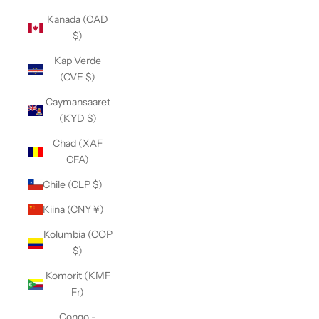
Kanada (CAD
$)
Kap Verde
(CVE $)
Caymansaaret
(KYD $)
Chad (XAF
CFA)
Chile (CLP $)
Kiina (CNY ¥)
Kolumbia (COP
$)
Komorit (KMF
Fr)
Congo -