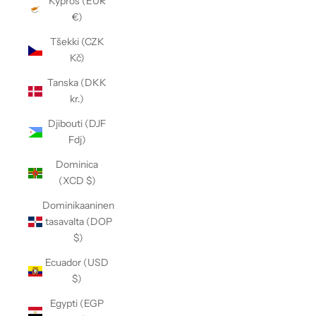
Kypros (EUR
€)
Tšekki (CZK
Kč)
Tanska (DKK
kr.)
Djibouti (DJF
Fdj)
Dominica
(XCD $)
Dominikaaninen
tasavalta (DOP
$)
Ecuador (USD
$)
Egypti (EGP