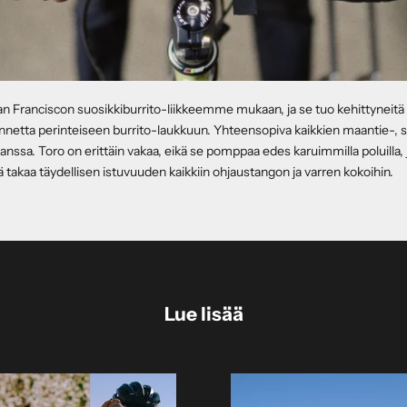
n Franciscon suosikkiburrito-liikkeemme mukaan, ja se tuo kehittyneitä 
netta perinteiseen burrito-laukkuun. Yhteensopiva kaikkien maantie-, s
nssa. Toro on erittäin vakaa, eikä se pomppaa edes karuimmilla poluilla, j
ä takaa täydellisen istuvuuden kaikkiin ohjaustangon ja varren kokoihin.
Lue lisää