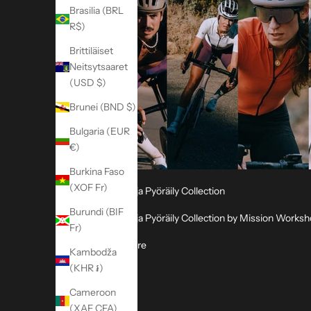
Brasilia (BRL
k
R$)
ö
p
Brittiläiset
o
Neitsytsaaret
s
(USD $)
t
Brunei (BND $)
i
u
Bulgaria (EUR
u
€)
t
Burkina Faso
i
(XOF Fr)
s
Acre Sarja Pyöräily Collection
k
Burundi (BIF
Acre Sarja Pyöräily Collection by Mission Works
i
Fr)
r
About Acre Series Cycling Collection
Read more
j
Kambodža
e
(KHR ៛)
e
Cameroon
m
(XAF CFA)