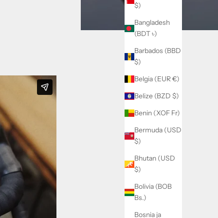
$)
Bangladesh
(BDT ৳)
Barbados (BBD
$)
Belgia (EUR €)
Belize (BZD $)
Benin (XOF Fr)
Bermuda (USD
$)
Bhutan (USD
$)
Bolivia (BOB
Bs.)
Bosnia ja