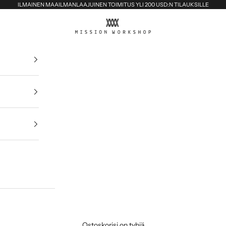
ILMAINEN MAAILMANLAAJUINEN TOIMITUS YLI 200 USD:N TILAUKSILLE
MISSION WORKSHOP
Ostoskorisi on tyhjä