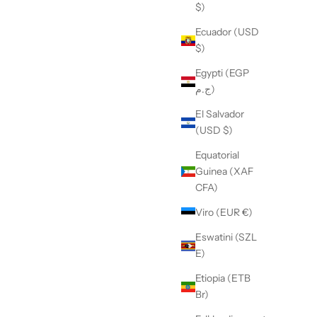
$)
Ecuador (USD
$)
Egypti (EGP
ج.م)
El Salvador
(USD $)
Equatorial
Guinea (XAF
CFA)
Viro (EUR €)
Eswatini (SZL
E)
Etiopia (ETB
Br)