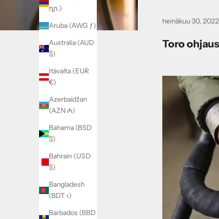
դր.)
heinäkuu 30, 2022
Aruba (AWG ƒ)
Toro ohjau
Australia (AUD
$)
Itävalta (EUR
€)
Azerbaidžan
(AZN ₼)
Bahama (BSD
$)
Bahrain (USD
$)
Bangladesh
U
(BDT ৳)
u
Barbados (BBD