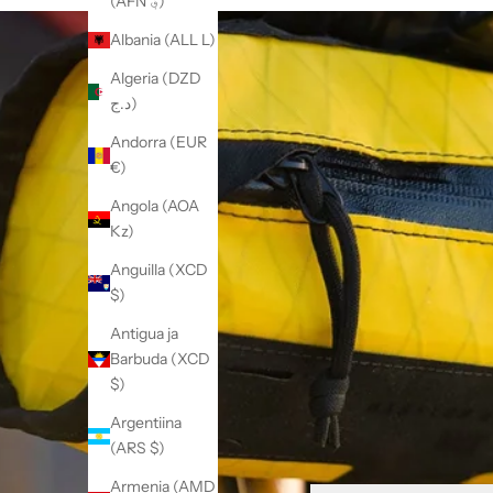
(AFN ؋)
Albania (ALL L)
Algeria (DZD
د.ج)
Andorra (EUR
€)
Angola (AOA
Kz)
Anguilla (XCD
$)
Antigua ja
Barbuda (XCD
$)
Argentiina
(ARS $)
Armenia (AMD