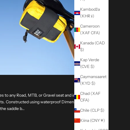
Kambodža
(KHR ៛)
Cameroon
(XAF CFA)
Kanada (CAD
$)
Kap Verde
(CVE $)
Caymansaaret
(KYD $)
Chad (XAF
s to any Road, MTB, or Gravel seat and is
CFA)
osts. Constructed using waterproof Dimension
the saddle b...
Chile (CLP $)
le Bag
Kiina (CNY ¥)