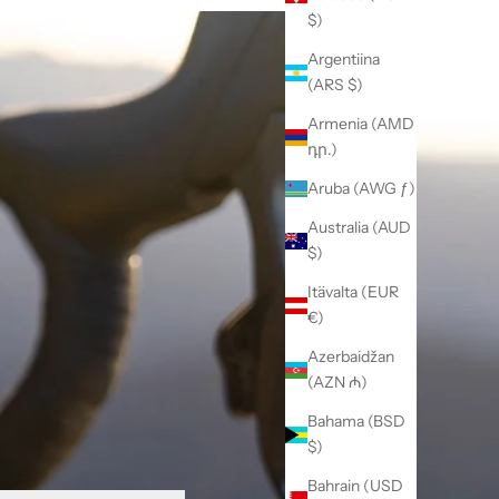
$)
Argentiina
(ARS $)
Armenia (AMD
դր.)
Aruba (AWG ƒ)
Australia (AUD
$)
Itävalta (EUR
€)
Azerbaidžan
(AZN ₼)
Bahama (BSD
$)
Bahrain (USD