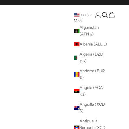
Avaa tili -sivu
Avaa haku
Avaa ostosk
USD $
Maa
Afganistan
(AFN ؋)
Albania (ALL L)
Algeria (DZD
د.ج)
Andorra (EUR
€)
Angola (AOA
Kz)
Anguilla (XCD
$)
Antigua ja
Barbuda (XCD