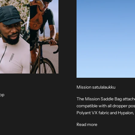
Mission satulalaukku
hop
The Mission Saddle Bag attache
compatible with all dropper p
Polyant VX fabric and Hypalon, 
About Mission Sadd
Read more