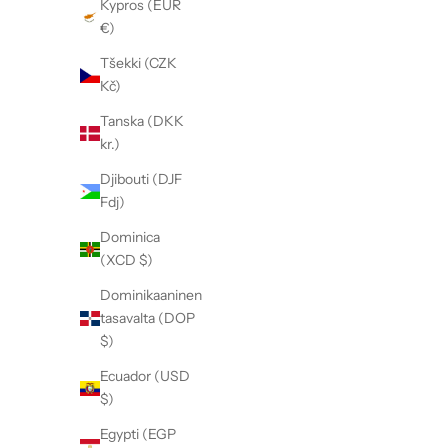
Kypros (EUR
k
€)
s
e
Tšekki (CZK
s
Kč)
t
Tanska (DKK
a
kr.)
s
i
Djibouti (DJF
.
Fdj)
Dominica
TILAA
(XCD $)
Dominikaaninen
tasavalta (DOP
$)
Ecuador (USD
$)
Egypti (EGP