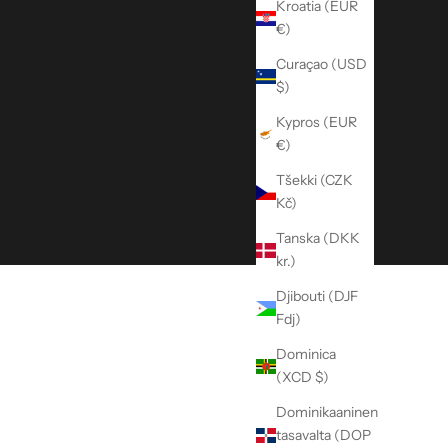
Kroatia (EUR
€)
Curaçao (USD
$)
Kypros (EUR
€)
Tšekki (CZK
Kč)
Tanska (DKK
kr.)
Djibouti (DJF
Fdj)
Dominica
(XCD $)
Dominikaaninen
tasavalta (DOP