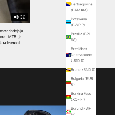
Hertsegovina
(BAM КМ)
Botswana
(BWP P)
materiaaleja ja
Brasilia (BRL
ora-, MTB- ja
R$)
a universaali
Brittiläiset
Neitsytsaaret
(USD $)
Brunei (BND $)
Bulgaria (EUR
€)
Burkina Faso
(XOF Fr)
Burundi (BIF
Fr)