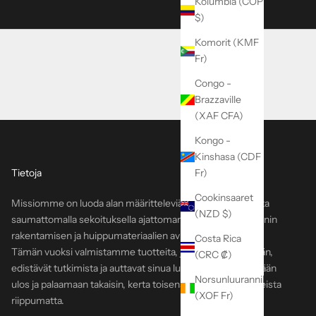
Kolumbia (COP
$)
Komorit (KMF
Fr)
Congo -
Brazzaville
(XAF CFA)
Kongo -
Kinshasa (CDF
Tietoja
Fr)
Cookinsaaret
Missiomme on luoda alan määritteleviä laukkuja ja vaatteita
(NZD $)
saumattomalla sekoituksella ajattoman muotoilun, modernin
rakentamisen ja huippumateriaalien avulla.
Costa Rica
Tämän vuoksi valmistamme tuotteita, jotka kestävät eliniän,
(CRC ₡)
edistävät tutkimista ja auttavat sinua luotettavasti lähtemään
Norsunluurannikko
ulos ja palaamaan takaisin, kerta toisensa jälkeen, olosuhteista
(XOF Fr)
riippumatta.