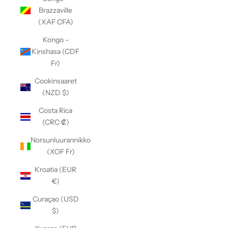
Brazzaville
(XAF CFA)
Kongo -
Kinshasa (CDF
Fr)
Cookinsaaret
(NZD $)
Costa Rica
(CRC ₡)
Norsunluurannikko
(XOF Fr)
Kroatia (EUR
€)
Curaçao (USD
$)