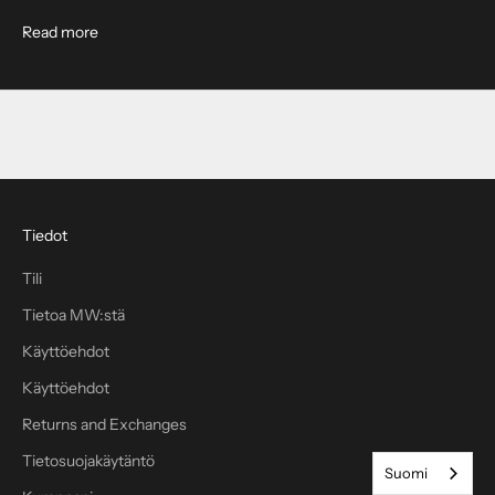
m
e
About Rhake : Laptop Backpack
Read more
j
a
s
a
a
t
1
0
Tiedot
%
Tili
a
l
Tietoa MW:stä
e
Käyttöehdot
n
n
Käyttöehdot
u
Returns and Exchanges
k
s
Tietosuojakäytäntö
Suomi
e