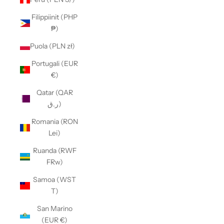
Filippiinit (PHP
₱)
Puola (PLN zł)
Portugali (EUR
€)
Qatar (QAR
ر.ق)
Romania (RON
Lei)
Ruanda (RWF
FRw)
Samoa (WST
T)
San Marino
(EUR €)