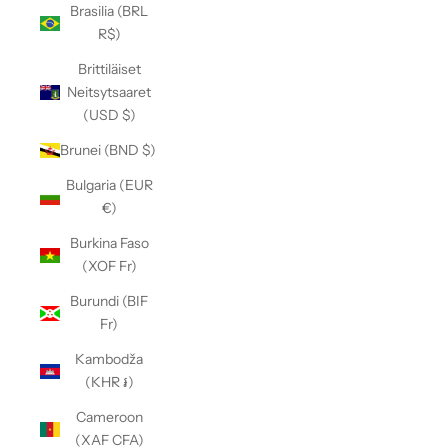
Brasilia (BRL
R$)
Brittiläiset
Neitsytsaaret
(USD $)
Brunei (BND $)
Bulgaria (EUR
€)
Burkina Faso
(XOF Fr)
Burundi (BIF
Fr)
Kambodža
(KHR ៛)
Cameroon
(XAF CFA)