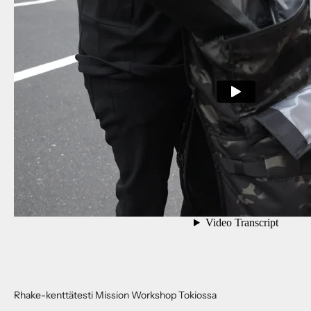
U
u
Rhake-kenttätesti Mission Workshop Tokiossa