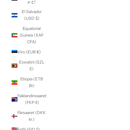
ج.م)
El Salvador
(USD $)
Equatorial
Guinea (XAF
CFA)
Viro (EUR €)
Eswatini (SZL
E)
Etiopia (ETB
Br)
Falklandinsaaret
(FKP £)
Färsaaret (DKK
kr.)
Fidži (FJD $)