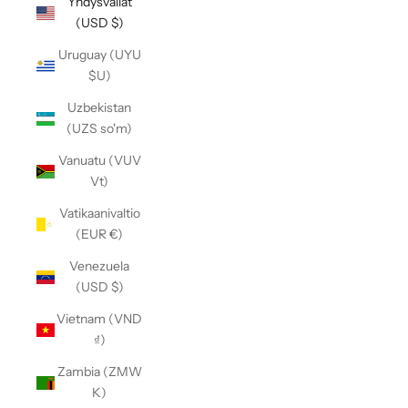
Yhdysvallat
(USD $)
Uruguay (UYU
$U)
Uzbekistan
(UZS so'm)
Vanuatu (VUV
Vt)
Vatikaanivaltio
(EUR €)
Venezuela
(USD $)
Vietnam (VND
₫)
Zambia (ZMW
K)