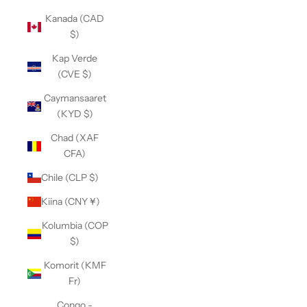
Kanada (CAD
$)
Kap Verde
(CVE $)
Caymansaaret
(KYD $)
Chad (XAF
CFA)
Chile (CLP $)
Kiina (CNY ¥)
Kolumbia (COP
$)
Komorit (KMF
Fr)
Congo -