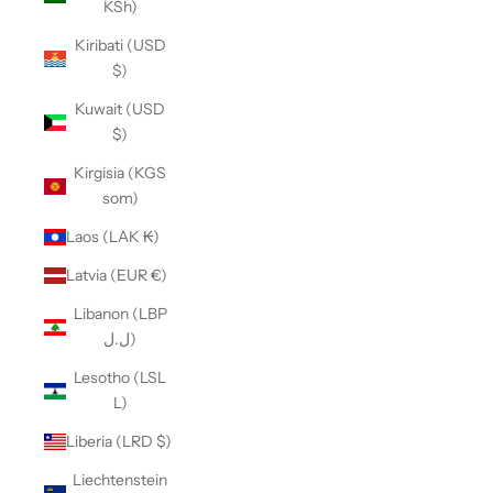
KSh)
Kiribati (USD
$)
Kuwait (USD
$)
Kirgisia (KGS
som)
Laos (LAK ₭)
Latvia (EUR €)
Libanon (LBP
ل.ل)
Lesotho (LSL
L)
Liberia (LRD $)
Liechtenstein