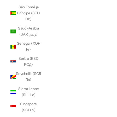
São Tomé ja
Príncipe (STD
Db)
Saudi-Arabia
(SAR ر.س)
Senegal (XOF
Fr)
Serbia (RSD
РСД)
Seychellit (SCR
₨)
Sierra Leone
(SLL Le)
Singapore
(SGD $)