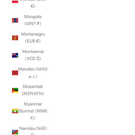
€)
Mongolia
(MNT ₮)
Montenegro
(EUR €)
Montserrat
(XCD $)
Marokko (MAD
د.م.)
Mosambik
(MZN MTn)
Myanmar
(Burma) (MMK
K)
Namibia (NAD