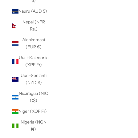
$)
Nauru (AUD $)
Nepal (NPR
Rs.)
Alankomaat
(EUR €)
Uusi-Kaledonia
(XPF Fr)
Uusi-Seelanti
(NZD $)
Nicaragua (NIO
C$)
Niger (XOF Fr)
Nigeria (NGN
₦)