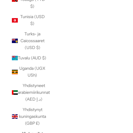
$)
Tunisia (USD
$)
Turks- ja
Caicossaaret
(USD $)
Tuvalu (AUD $)
Uganda (UGX
USh)
Yhdistyneet
arabiemiirikunnat
(AED د.إ)
Yhdistynyt
kuningaskunta
(GBP £)