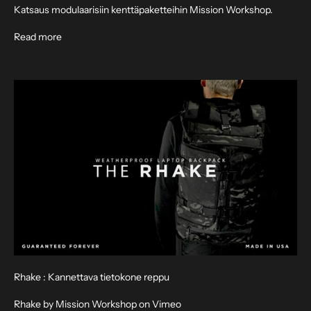
k
Katsaus modulaarisiin kenttäpaketteihin Mission Workshop.
ö
About Modular Field Packs by Mission Workshop
Read more
p
o
s
t
i
u
u
t
i
s
k
i
r
j
e
Rhake : Kannettava tietokone reppu
e
m
Rhake by Mission Workshop on Vimeo