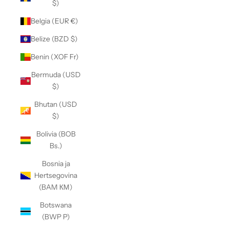
$)
Belgia (EUR €)
Belize (BZD $)
Benin (XOF Fr)
Bermuda (USD
$)
Bhutan (USD
$)
Bolivia (BOB
Bs.)
Bosnia ja
Hertsegovina
(BAM КМ)
Botswana
(BWP P)