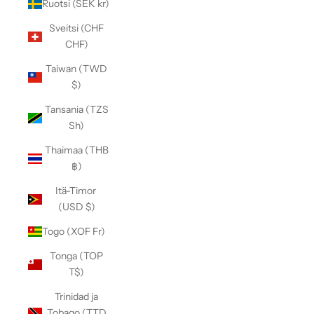
Ruotsi (SEK kr)
Sveitsi (CHF
CHF)
Taiwan (TWD
$)
Tansania (TZS
Sh)
Thaimaa (THB
฿)
Itä-Timor
(USD $)
Togo (XOF Fr)
Tonga (TOP
T$)
Trinidad ja
Tobago (TTD