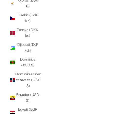
Kypros (EUR
€)
Tšekki (CZK
Kč)
Tanska (DKK
kr.)
Djibouti (DJF
Fdj)
Dominica
(XCD $)
Dominikaaninen
tasavalta (DOP
$)
Ecuador (USD
$)
Egypti (EGP