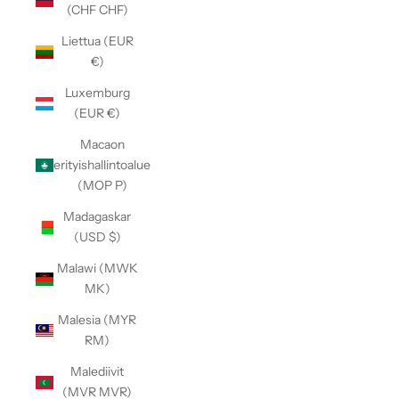
(CHF CHF)
Liettua (EUR
€)
Luxemburg
(EUR €)
Macaon
erityishallintoalue
(MOP P)
Madagaskar
(USD $)
Malawi (MWK
MK)
Malesia (MYR
RM)
Malediivit
(MVR MVR)