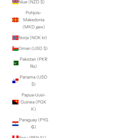
Niue (NZD $)
Pohjois-
Makedonia
(MKD ден)
Norja (NOK kr)
Oman (USD $)
Pakistan (PKR
₨)
Panama (USD
$)
Papua-Uusi-
Guinea (PGK
K)
Paraguay (PYG
₲)
Peru (PEN S/)