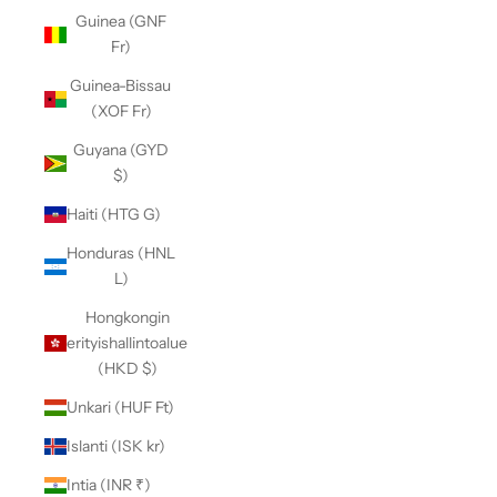
Guinea (GNF
Fr)
Guinea-Bissau
(XOF Fr)
Guyana (GYD
$)
Haiti (HTG G)
Honduras (HNL
L)
Hongkongin
erityishallintoalue
(HKD $)
Unkari (HUF Ft)
Islanti (ISK kr)
Intia (INR ₹)