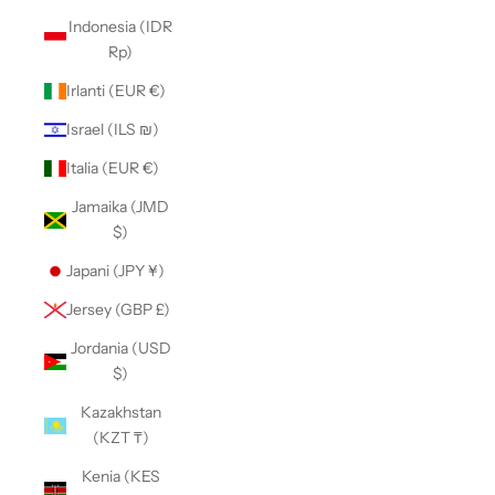
Indonesia (IDR
Rp)
Irlanti (EUR €)
Israel (ILS ₪)
Italia (EUR €)
Jamaika (JMD
$)
Japani (JPY ¥)
Jersey (GBP £)
Jordania (USD
$)
Kazakhstan
(KZT ₸)
Kenia (KES