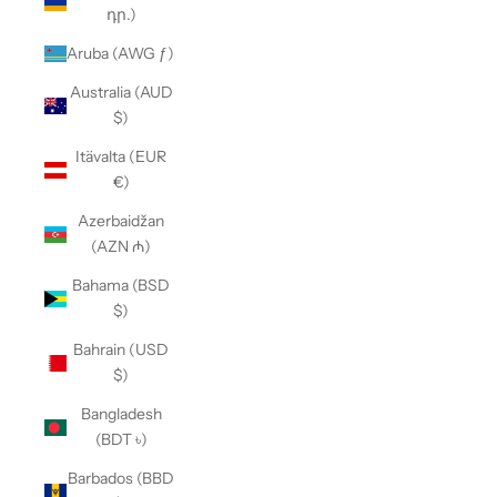
դր.)
Aruba (AWG ƒ)
Australia (AUD
$)
Itävalta (EUR
€)
Azerbaidžan
(AZN ₼)
Bahama (BSD
$)
Bahrain (USD
$)
Bangladesh
(BDT ৳)
Barbados (BBD