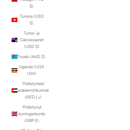
$)
Tunisia (USD
$)
Turks- ja
Caicossaaret
(USD $)
Tuvalu (AUD $)
Uganda (UGX
USh)
Yhdistyneet
arabiemiirikunnat
(AED د.إ)
Yhdistynyt
kuningaskunta
(GBP £)