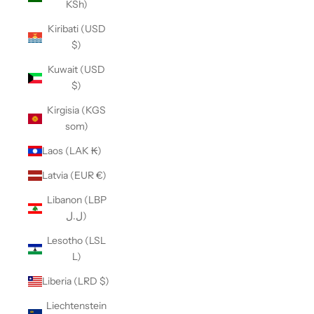
KSh)
Kiribati (USD
$)
Kuwait (USD
$)
Kirgisia (KGS
som)
Laos (LAK ₭)
Latvia (EUR €)
Libanon (LBP
ل.ل)
Lesotho (LSL
L)
Liberia (LRD $)
Liechtenstein