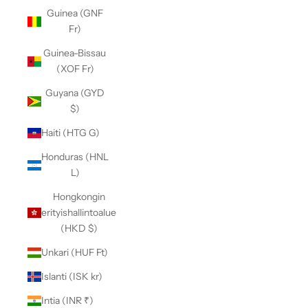
Guinea (GNF
Fr)
Guinea-Bissau
(XOF Fr)
Guyana (GYD
$)
Haiti (HTG G)
Honduras (HNL
L)
Hongkongin
erityishallintoalue
(HKD $)
Unkari (HUF Ft)
Islanti (ISK kr)
Intia (INR ₹)