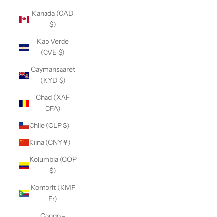
Kanada (CAD
$)
Kap Verde
(CVE $)
Caymansaaret
(KYD $)
Chad (XAF
CFA)
Chile (CLP $)
Kiina (CNY ¥)
Kolumbia (COP
$)
Komorit (KMF
Fr)
Congo -