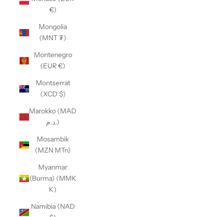
€)
Mongolia
(MNT ₮)
Montenegro
(EUR €)
Montserrat
(XCD $)
Marokko (MAD
د.م.)
Mosambik
(MZN MTn)
Myanmar
(Burma) (MMK
K)
Namibia (NAD