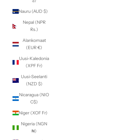
$)
Nauru (AUD $)
Nepal (NPR
Rs.)
Alankomaat
(EUR €)
Uusi-Kaledonia
(XPF Fr)
Uusi-Seelanti
(NZD $)
Nicaragua (NIO
C$)
Niger (XOF Fr)
Nigeria (NGN
₦)