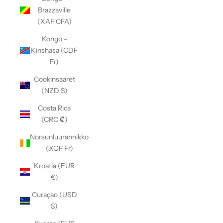
Brazzaville
(XAF CFA)
Kongo -
Kinshasa (CDF
Fr)
Cookinsaaret
(NZD $)
Costa Rica
(CRC ₡)
Norsunluurannikko
(XOF Fr)
Kroatia (EUR
€)
Curaçao (USD
$)