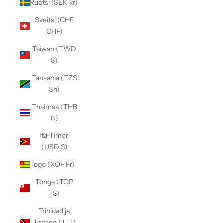
Ruotsi (SEK kr)
Sveitsi (CHF
CHF)
Taiwan (TWD
$)
Tansania (TZS
Sh)
Thaimaa (THB
฿)
Itä-Timor
(USD $)
Togo (XOF Fr)
Tonga (TOP
T$)
Trinidad ja
Tobago (TTD