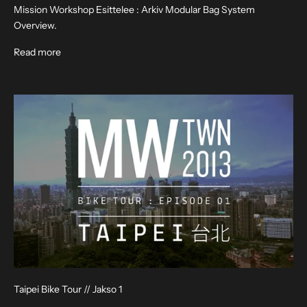
ä
Mission Workshop Esittelee : Arkiv Modular Bag System
h
Overview.
k
About San Francisco // Arkiv System Overview
Read more
ö
p
o
s
t
i
u
u
t
i
s
k
i
r
j
Taipei Bike Tour // Jakso 1
e