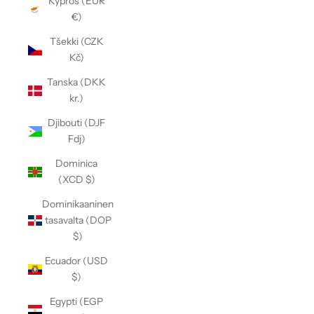
Kypros (EUR
€)
Tšekki (CZK
Kč)
Tanska (DKK
kr.)
Djibouti (DJF
Fdj)
Dominica
(XCD $)
Dominikaaninen
tasavalta (DOP
$)
Ecuador (USD
$)
Egypti (EGP