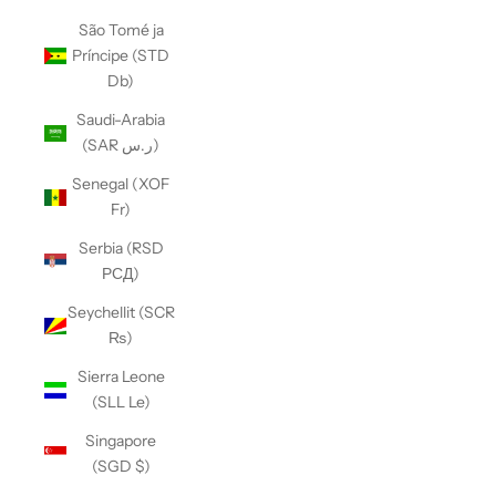
São Tomé ja
Príncipe (STD
Db)
Saudi-Arabia
(SAR ر.س)
Senegal (XOF
Fr)
Serbia (RSD
РСД)
Seychellit (SCR
₨)
Sierra Leone
(SLL Le)
Singapore
(SGD $)