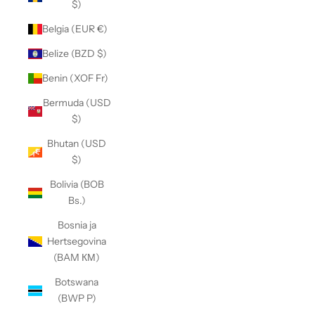
$)
Belgia (EUR €)
Belize (BZD $)
Benin (XOF Fr)
Bermuda (USD
$)
Bhutan (USD
$)
Bolivia (BOB
Bs.)
Bosnia ja
Hertsegovina
(BAM КМ)
Botswana
(BWP P)