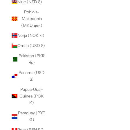
Niue (NZD $)
Pohjois-
Makedonia
(MKD ден)
Norja (NOK kr)
Oman (USD $)
Pakistan (PKR
₨)
Panama (USD
$)
Papua-Uusi-
Guinea (PGK
K)
Paraguay (PYG
₲)
Peru (PEN S/)