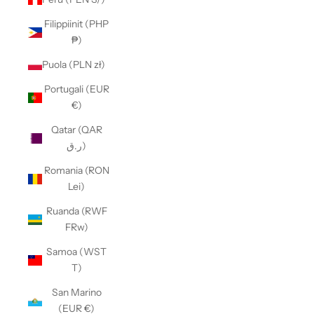
Filippiinit (PHP
₱)
Puola (PLN zł)
Portugali (EUR
€)
Qatar (QAR
ر.ق)
Romania (RON
Lei)
Ruanda (RWF
FRw)
Samoa (WST
T)
San Marino
(EUR €)