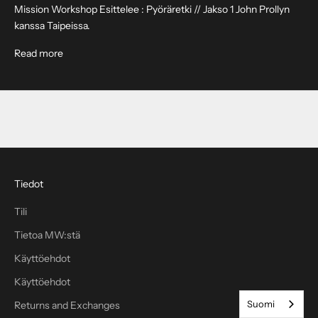
e
Mission Workshop Esittelee : Pyöräretki // Jakso 1 John Prollyn
m
kanssa Taipeissa.
m
e
About Taipei Bike Tour // Episode 1
Read more
j
a
s
a
a
t
1
0
Tiedot
%
Tili
a
l
Tietoa MW:stä
e
Käyttöehdot
n
n
Käyttöehdot
u
Suomi
Returns and Exchanges
k