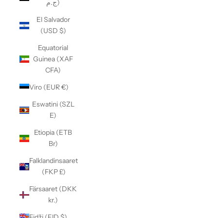
ج.م)
El Salvador
(USD $)
Equatorial
Guinea (XAF
CFA)
Viro (EUR €)
Eswatini (SZL
E)
Etiopia (ETB
Br)
Falklandinsaaret
(FKP £)
Färsaaret (DKK
kr.)
Fidži (FJD $)