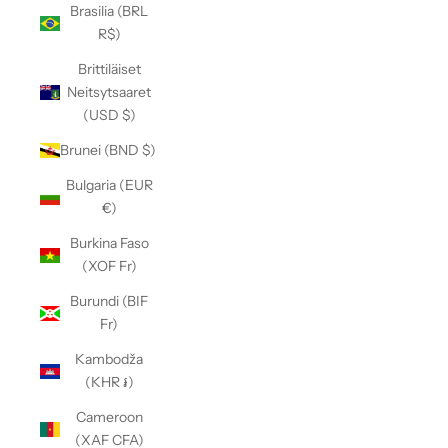
Brasilia (BRL
R$)
Brittiläiset
Neitsytsaaret
(USD $)
Brunei (BND $)
Bulgaria (EUR
€)
Burkina Faso
(XOF Fr)
Burundi (BIF
Fr)
Kambodža
(KHR ៛)
Cameroon
(XAF CFA)