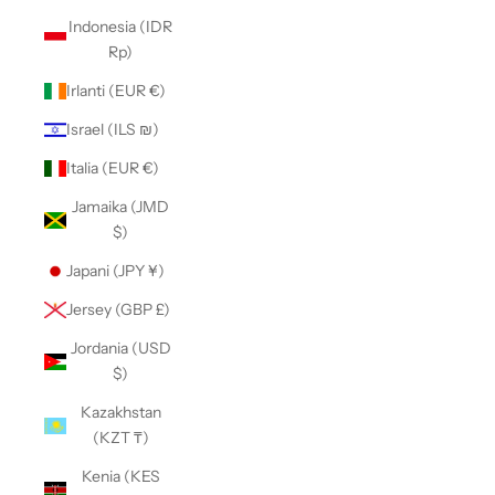
Indonesia (IDR
Rp)
Irlanti (EUR €)
Israel (ILS ₪)
Italia (EUR €)
Jamaika (JMD
$)
Japani (JPY ¥)
Jersey (GBP £)
Jordania (USD
$)
Kazakhstan
(KZT ₸)
Kenia (KES