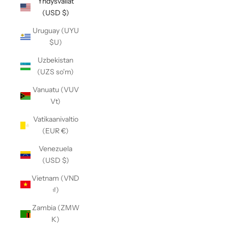
Yhdysvallat
(USD $)
Uruguay (UYU
$U)
Uzbekistan
(UZS so'm)
Vanuatu (VUV
Vt)
Vatikaanivaltio
(EUR €)
Venezuela
(USD $)
Vietnam (VND
₫)
Zambia (ZMW
K)