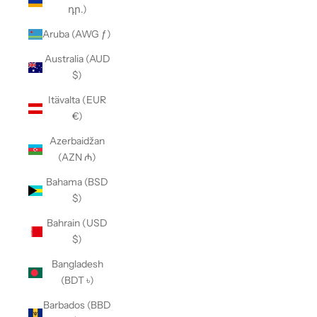
դր.)
Aruba (AWG ƒ)
Australia (AUD
$)
Itävalta (EUR
€)
Azerbaidžan
(AZN ₼)
Bahama (BSD
$)
Bahrain (USD
$)
Bangladesh
(BDT ৳)
Barbados (BBD