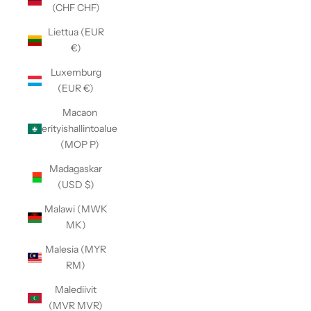
(CHF CHF)
Liettua (EUR
€)
Luxemburg
(EUR €)
Macaon
erityishallintoalue
(MOP P)
Madagaskar
(USD $)
Malawi (MWK
MK)
Malesia (MYR
RM)
Malediivit
(MVR MVR)